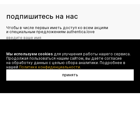
подпишитесь на нас
Чтобы в числе первых иметь доступ ко всем акциям
и специальным предложениям authentica.love
Мы используем cookies
для улучшения работы нашего сервиса.
Я даю согласие на сбор, обработку и хранение моих
Продолжая пользоваться нашим сайтом, вы даёте согласие
персональных данных (имя, email, телефон) для получения
рекламных и информационных рассылок от ООО 'БТ
на обработку данных с целью сбора аналитики. Подробнее в
Юнайтед', а также ознакомлен(а) с
нашей
Политике конфиденциальности.
Политикой конфиденциальности
принять
нет в наличии
договор оферты
(495) 777-20-90
оплата
(800) 777-20-90
доставка
shop@authentica.love
возврат
режим работы: с 10:00 до 19:00
программа лояльности
пн - пт
контакты
отследить заказ