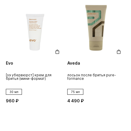
Evo
Aveda
[зэ убервюрст] крем для
лосьон после бритья pure-
бритья (мини-формат)
formance
30 мл
75 мл
960 ₽
4 490 ₽