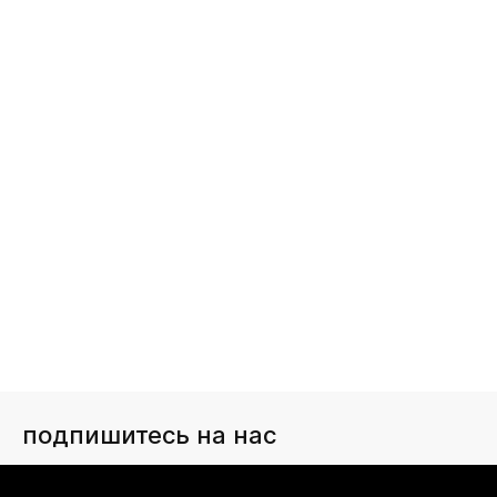
подпишитесь на нас
Чтобы в числе первых иметь доступ ко всем акциям
и специальным предложениям authentica.love