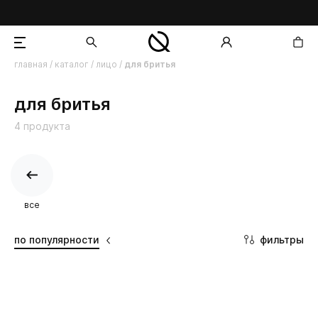
главная
/
каталог
/
лицо
/
для бритья
добавлен в корзину
для бритья
4 продукта
все
фильтры
по популярности