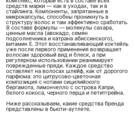
комплекс, который есть в составе всех
средств марки — как в уходах, так и в
стайлинга. Компоненты, запрятанные в
микрокапсулы, способны проникнуть в
структуру волос и там эффективно сработать.
В составе формулы — молекулы сахара,
ценные масла (авокадо, семян
подсолнечника и катрана абиссинского),
витамин Е. Этот восстанавливающий коктейль
уже после первого применения возвращает
волосам здоровый вид и блеск, а при
регулярном использовании реанимирует
поврежденные пряди. Каждое средство
оставляет на волосах шлейф, как от дорогого
парфюма: это цитрусово-цветочная
композиция с нотами сицилийского
бергамота, лимончелло с острова Капри,
белого кокоса, черного перца и петитгрейна.
Ниже рассказываем, какие средства бренда
представлены в бьюти-аутлете.