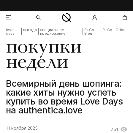
love
выгода
специальное
R+Co
R+Co
Oribe
days
предложение
Bleu
добавлен в корзину
покупки
недели
Всемирный день шопинга:
какие хиты нужно успеть
купить во время Love Days
на authentica.love
11 ноября 2025
751