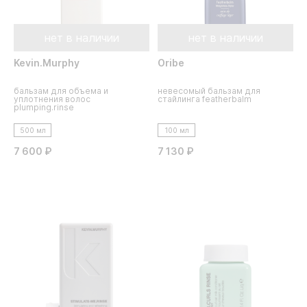
нет в наличии
нет в наличии
Kevin.Murphy
Oribe
бальзам для объема и
невесомый бальзам для
уплотнения волос
стайлинга featherbalm
plumping.rinse
500 мл
100 мл
7 600 ₽
7 130 ₽