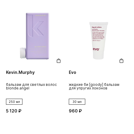
Kevin.Murphy
Evo
бальзам для светлых волос
жидкие би [goody] бальзам
blonde.angel
для упругих локонов
250 мл
30 мл
5 120 ₽
960 ₽