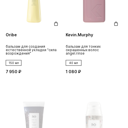
Oribe
Kevin.Murphy
бальзам для создания
бальзам для тонких
естественной укладки "сила
окрашенных волос
возрождения"
angel.rinse
150 мл
40 мл
7 950 ₽
1 080 ₽