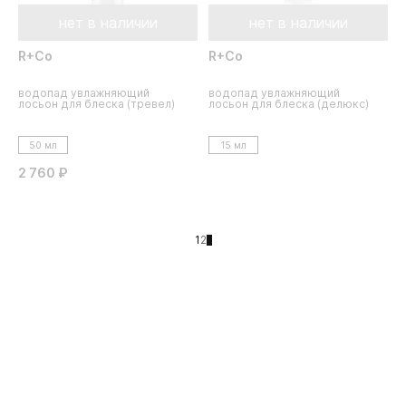
нет в наличии
нет в наличии
R+Co
R+Co
водопад увлажняющий
водопад увлажняющий
лосьон для блеска (тревел)
лосьон для блеска (делюкс)
50 мл
15 мл
2 760 ₽
1
2