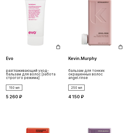
Evo
Kevin.Murphy
разглаживающий уход-
бальзам для тонких
бальзам для волос [забота
окрашенных волос
строгого режима]
angel.rinse
150 мл
250 мл
5 260 ₽
4 150 ₽