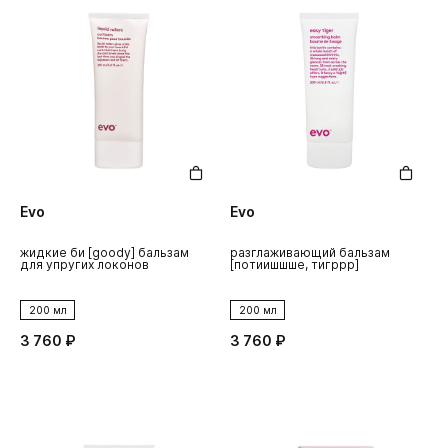
Evo
Evo
жидкие би [goody] бальзам
разглаживающий бальзам
для упругих локонов
[потиишшше, тигррр]
200 мл
200 мл
3 760 ₽
3 760 ₽