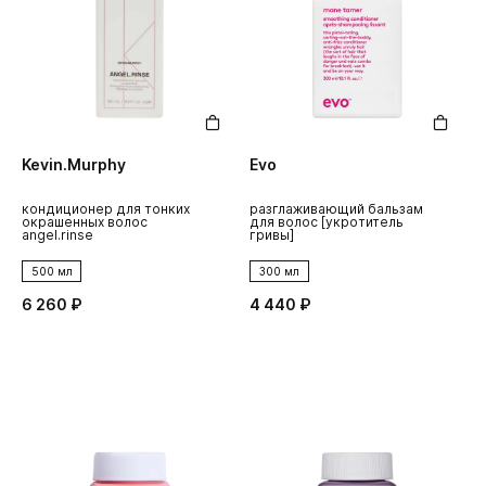
Kevin.Murphy
Evo
кондиционер для тонких
разглаживающий бальзам
окрашенных волос
для волос [укротитель
angel.rinse
гривы]
500 мл
300 мл
6 260 ₽
4 440 ₽