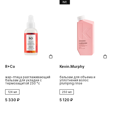
hit
R+Co
Kevin.Murphy
жар-птица разглаживающий
бальзам для объема и
бальзам для укладки с
уплотнения волос
термозащитой 230 °c
plumping.rinse
124 мл
250 мл
5 330 ₽
5 120 ₽