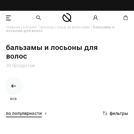
главная
/
каталог
/
волосы
/
уход за волосами
/
бальзамы и
лосьоны для волос
добавлен в корзину
бальзамы и лосьоны для
волос
30 продуктов
все
фильтры
по популярности