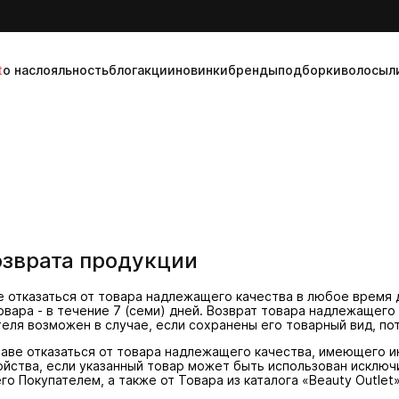
t
о нас
лояльность
блог
акции
новинки
бренды
подборки
волосы
л
озврата продукции
е отказаться от товара надлежащего качества в любое время 
вара - в течение 7 (семи) дней. Возврат товара надлежащего
теля возможен в случае, если сохранены его товарный вид, по
раве отказаться от товара надлежащего качества, имеющего 
йства, если указанный товар может быть использован исключ
 Покупателем, а также от Товара из каталога «Beauty Outlet»