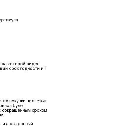
артикула
 на которой виден
ий срок годности и 1
ента покупки подлежит
товара будет
 с сокращенным сроком
и.
или электронный