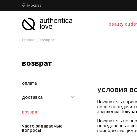
Москва
beauty outle
главная
/
возврат
возврат
оплата
условия в
доставка
Покупатель вправ
доставка товара
после передачи то
заявления Покупа
возврат
доставка в ПВЗ и
почтоматы
Покупатель не вп
определенные сво
часто задаваемые
срок хранения заказа в
вопросы
приобретающим его
ПВЗ и почтоматах