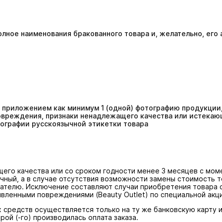
олное наименования бракованного товара и, желательно, его 
с приложением как минимум 1 (одной) фотографию продукции,
овреждения, признаки ненадлежащего качества или истекающ
тографии русскоязычной этикетки товара
его качества или со сроком годности менее 3 месяцев с мом
ичный, а в случае отсутствия возможности замены стоимость 
ателю. Исключение составляют случаи приобретения товара
явленными повреждениями (Beаuty Outlet) по специальной акци
 средств осуществляется только на ту же банковскую карту 
орой (-го) производилась оплата заказа.