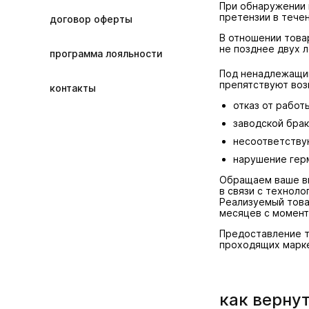
При обнаружении 
курьерская доставка
претензии в течен
договор оферты
В отношении това
не позднее двух л
программа лояльности
Под ненадлежащим
препятствуют воз
контакты
отказ от работ
заводской бра
несоответству
нарушение герм
Обращаем ваше вн
в связи с технол
Реализуемый това
месяцев с момент
Предоставление т
проходящих марке
как вернут