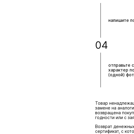
напишите п
04
отправьте 
характер п
(одной) фо
Товар ненадлежащ
замене на аналог
возвращена покуп
годности или с за
Возврат денежных
сертификат, с кот