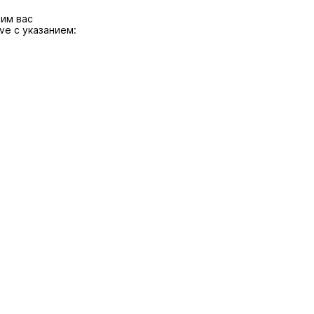
сим вас
ove
с указанием: