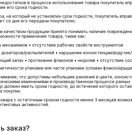
недостатков в процессе использования товара покупатель вп
ие его срока годности.
ра, на который не установлен срок годности, покупатель впра
ет со дня его передачи покупателю.
 качеством продукции принято понимать наличие повреждени
можности применения товара, такие как:
ы механизмов • отсутствие рабочих свойств инструментов
к дозаторов/распылителей • нарушение консистенции/вздутие
ющий запах • протекание флаконов • недолив • отсутствие с
етичности упаковки или части упаковки (сломан флакон/крышка
имание, что допустимы небольшие различия в цвете, консист
огическими изменениями в производственном процессе разных 
р должен иметь сроки годности, до истечения которого остае
а покупки.
овара с остаточным сроком годности менее 3 месяцев возмо
тинговых активностей.
ь заказ?