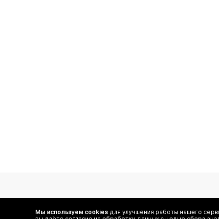
подпишитесь на нас
Мы используем cookies
для улучшения работы нашего серви
вы даёте согласие на обработку данных с целью сбора ана