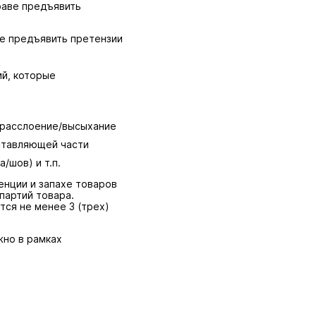
раве предъявить
ве предъявить претензии
й, которые
/расслоение/высыхание
оставляющей части
/шов) и т.п.
енции и запахе товаров
партий товара.
тся не менее 3 (трех)
жно в рамках