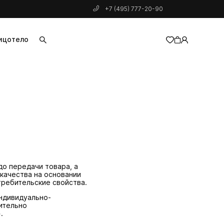
+7 (495) 777-20-90
ицо
тело
добавлен в корзину
до передачи товара, а
 качества на основании
требительские свойства.
индивидуально-
ительно
.