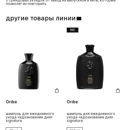
5 трендовых укладок от звезд на выпускной и хиты, которые
спр
позволят их повторить
другие товары линии
hit
Oribe
Oribe
O
шампунь для ежедневного
шампунь для ежедневного
к
ухода «вдохновение дня»
ухода «вдохновение дня»
д
signature
signature