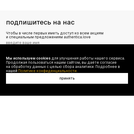
подпишитесь на нас
Чтобы в числе первых иметь доступ ко всем акциям
и специальным предложениям authentica.love
Мы используем cookies
для улучшения работы нашего сервиса.
Я даю согласие на сбор, обработку и хранение моих
Продолжая пользоваться нашим сайтом, вы даёте согласие
персональных данных (имя, email, телефон) для получения
рекламных и информационных рассылок от ООО 'БТ
на обработку данных с целью сбора аналитики. Подробнее в
Юнайтед', а также ознакомлен(а) с
нашей
Политике конфиденциальности.
Политикой конфиденциальности
принять
в корзину
договор оферты
(495) 777-20-90
оплата
(800) 777-20-90
доставка
shop@authentica.love
возврат
режим работы: с 10:00 до 19:00
программа лояльности
пн - пт
контакты