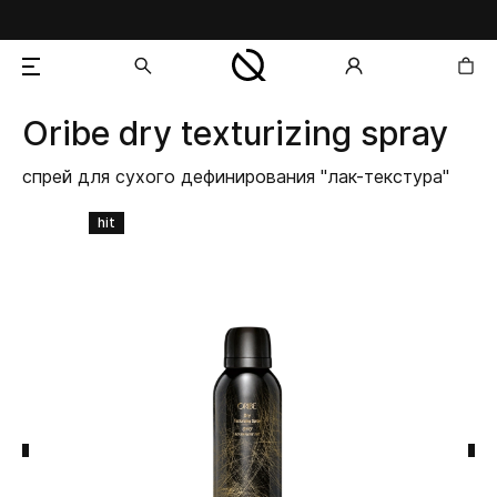
Oribe
dry texturizing spray
добавлен в корзину
спрей для сухого дефинирования "лак-текстура"
hit