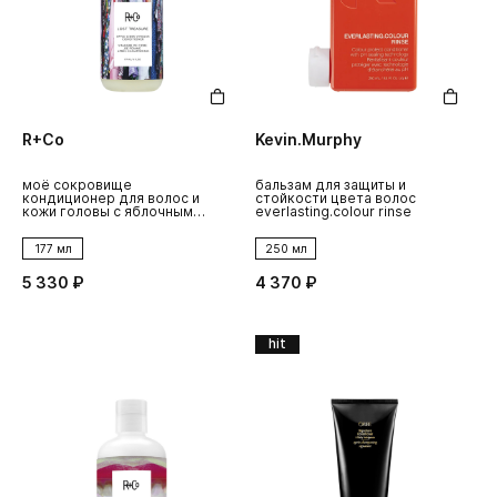
R+Co
Kevin.Murphy
моё сокровище
бальзам для защиты и
кондиционер для волос и
стойкости цвета волос
кожи головы с яблочным
everlasting.colour rinse
уксусом
177 мл
250 мл
5 330 ₽
4 370 ₽
hit