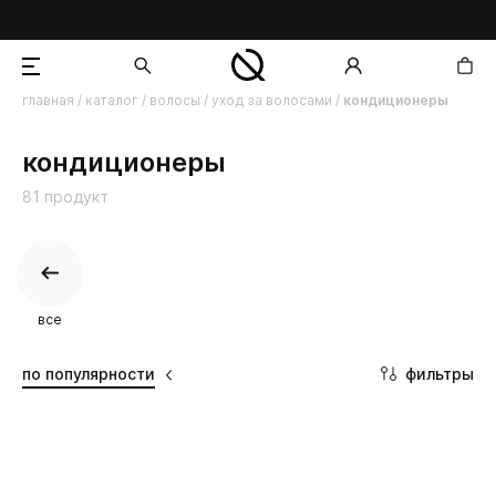
главная
/
каталог
/
волосы
/
уход за волосами
/
кондиционеры
добавлен в корзину
кондиционеры
81 продукт
все
фильтры
по популярности