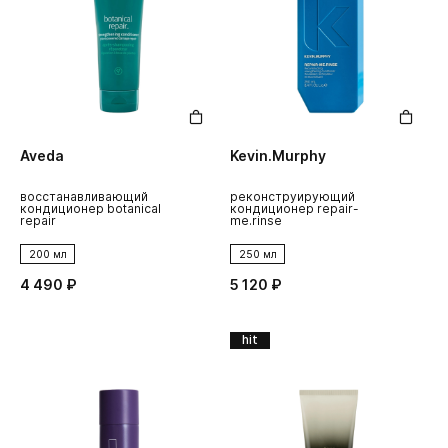
Aveda
Kevin.Murphy
восстанавливающий
реконструирующий
кондиционер botanical
кондиционер repair-
repair
me.rinse
200 мл
250 мл
4 490 ₽
5 120 ₽
hit