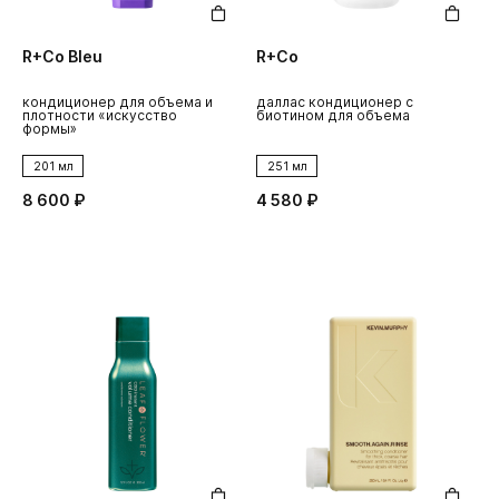
R+Co Bleu
R+Co
кондиционер для объема и
даллас кондиционер с
плотности «искусство
биотином для объема
формы»
201 мл
251 мл
8 600 ₽
4 580 ₽