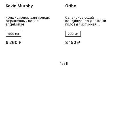
Kevin.Murphy
Oribe
кондиционер для тонких
балансирующий
окрашенных волос
кондиционер для кожи
angel.rinse
головы «истинная
гармония» serene
500 мл
200 мл
6 260 ₽
8 150 ₽
1
2
3