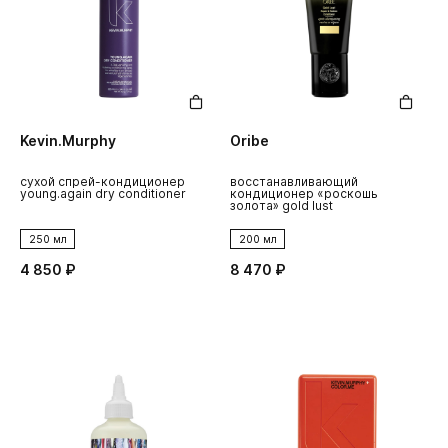
Kevin.Murphy
Oribe
cухой спрей-кондиционер
восстанавливающий
young.again dry conditioner
кондиционер «роскошь
золота» gold lust
250 мл
200 мл
4 850 ₽
8 470 ₽