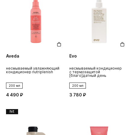
Aveda
Evo
несмываемый увлажняющий
несмываемый кондиционер
кондиционер nutriplenish
с термозащитой
[благо]датный день
200 мл
200 мл
4 490 ₽
3 780 ₽
hit