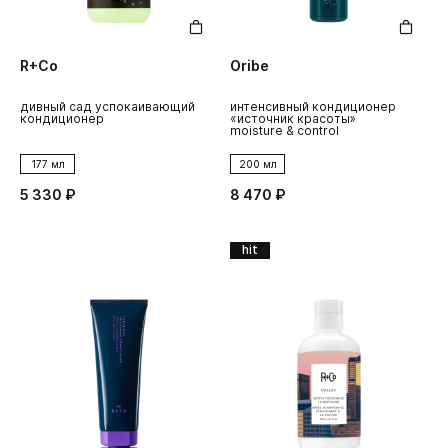
R+Co
Oribe
дивный сад успокаивающий
интенсивный кондиционер
кондиционер
«источник красоты»
moisture & control
177 мл
200 мл
5 330 ₽
8 470 ₽
hit