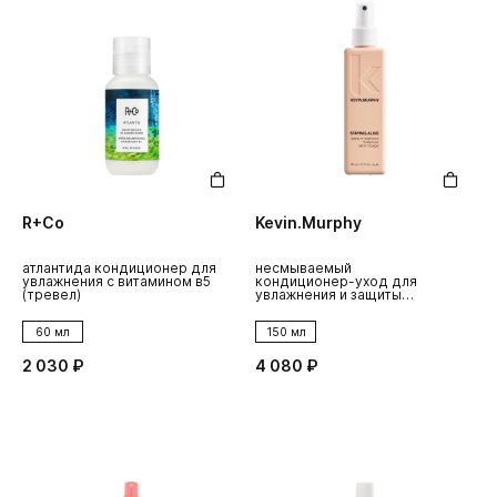
R+Co
Kevin.Murphy
атлантида кондиционер для
несмываемый
увлажнения с витамином в5
кондиционер-уход для
(тревел)
увлажнения и защиты
staying.alive
60 мл
150 мл
2 030 ₽
4 080 ₽