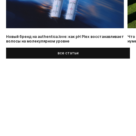
Новый бренд на authentica.love: как pH Plex восстанавливает
Что 
волосы на молекулярном уровне
нум
все статьи