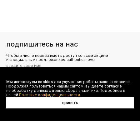
подпишитесь на нас
Чтобы в числе первых иметь доступ ко всем акциям
и специальным предложениям authentica.love
Мы используем cookies
для улучшения работы нашего сервиса.
Я даю согласие на сбор, обработку и хранение моих
Продолжая пользоваться нашим сайтом, вы даёте согласие
персональных данных (имя, email, телефон) для получения
рекламных и информационных рассылок от ООО 'БТ
на обработку данных с целью сбора аналитики. Подробнее в
Юнайтед', а также ознакомлен(а) с
нашей
Политике конфиденциальности.
Политикой конфиденциальности
принять
договор оферты
(495) 777-20-90
оплата
(800) 777-20-90