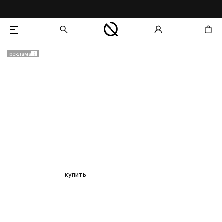
реклама
добавлен в корзину
встречайте
PH Plex —
уже в продаже
Система молекулярного восстановления
волос
купить
условия акции