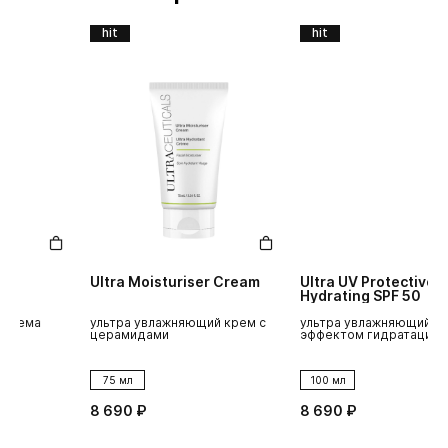
hit
hit
Ultra Moisturiser Cream
Ultra UV Protective
U
Hydrating SPF 50
ультра увлажняющий крем с
ультра увлажняющий крем с
у
церамидами
эффектом гидратации
д
75 мл
100 мл
8 690 ₽
8 690 ₽