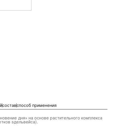
й
состав
способ применения
овение дня» на основе растительного комплекса
ветков эдельвейса).