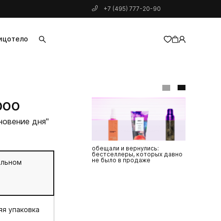
+7 (495) 777-20-90
ицо
тело
добавлен в корзину
poo
новение дня"
обещали и вернулись:
бьюти-дайд
бестселлеры, которых давно
ultraceutica
не было в продаже
бестселлер
альном
подборка 
комфорт»
я упаковка