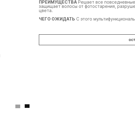
ПРЕИМУЩЕСТВА
Решает все повседневные 
защищает волосы от фотостарения, разруше
цвета.
ЧЕГО ОЖИДАТЬ
С этого мультифункциональ
ост
Oribe
Oribe
Or
кондиционер
увлажняющая маска
к
«вдохновения дня»
«вдохновение дня»
«
signature
signature moisture
si
200 мл
175 мл
7 080 ₽
11 580 ₽
2 