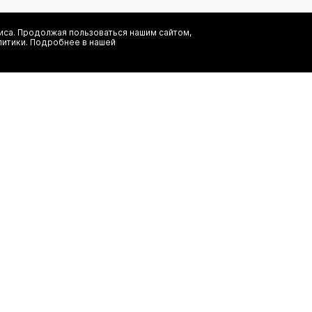
са. Продолжая пользоваться нашим сайтом,
литики. Подробнее в нашей
Я даю согласие на сбор, обработку и хранение моих персональных
информационных рассылок от ООО 'БТ Юнайтед', а также ознаком
заказ
(495) 777-20-90
иальность
(800) 777-20-90
shop@authentica.love
режим работы: с 10:00 до 19:00 пн 