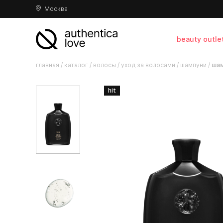
Москва
beauty outle
главная
/
каталог
/
волосы
/
уход за волосами
/
шампуни
/
шам
hit