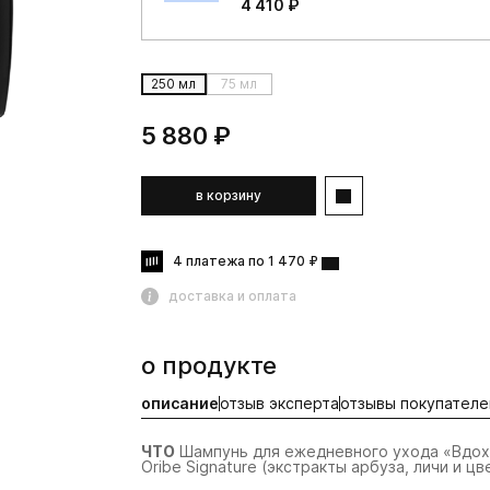
4 410 ₽
250 мл
75 мл
5 880 ₽
в корзину
4 платежа по 1 470 ₽
доставка и оплата
о продукте
описание
отзыв эксперта
отзывы покупателе
hit
ЧТО
Шампунь для ежедневного ухода «Вдохн
Oribe Signature (экстракты арбуза, личи и ц