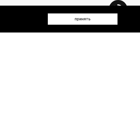
принять
 данных (имя, email, телефон) для получения рекламных и
лен(а) с
Политикой конфиденциальности
- пт