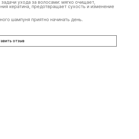
задачи ухода за волосами: мягко очищает,
ния кератина, предотвращает сухость и изменение
ного шампуня приятно начинать день.
авить отзыв
ibe
Oribe
Oribe
ондиционер
шампунь-эксфолиант
спрей «
вдохновения дня»
«детокс» cleanse
dry textu
gnature
clarifying
50 мл
200 мл
79 мл
590 ₽
7 980 ₽
3 730 ₽