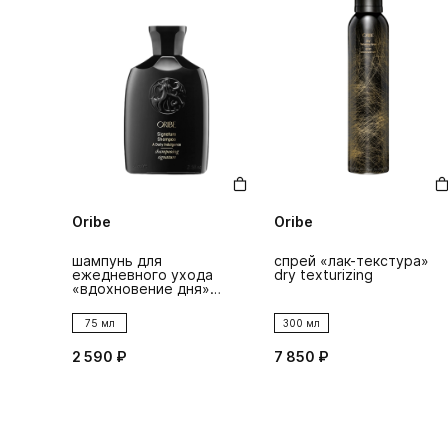
Oribe
Oribe
шампунь для
спрей «лак-текстура»
ежедневного ухода
dry texturizing
«вдохновение дня»
signature
75 мл
300 мл
2 590 ₽
7 850 ₽