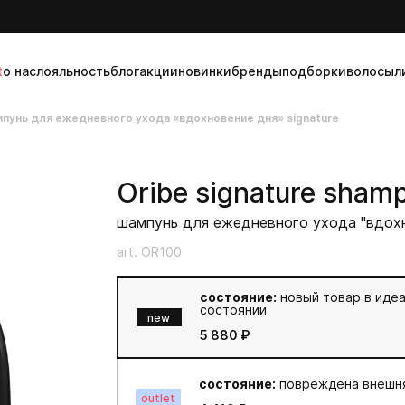
t
о нас
лояльность
блог
акции
новинки
бренды
подборки
волосы
л
пунь для ежедневного ухода «вдохновение дня» signature
Oribe
signature sham
шампунь для ежедневного ухода "вдох
art. OR100
состояние:
новый товар в иде
состоянии
new
5 880 ₽
состояние:
повреждена внешня
outlet