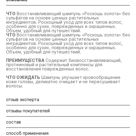
ЧТО
Восстанавливающий шампунь «Роскошь золота» без
сульфатов на основе ценных растительных
ингредиентов. Роскошный уход для всех типов волос,
особенно для сухих, поврежденных и окрашенных.
Объем, удобный для путешествий.
ЧТО
Восстанавливающий шампунь «Роскошь золота» без
сульфатов на основе ценных растительных
ингредиентов. Роскошный уход для всех типов волос,
особенно для сухих, поврежденных и окрашенных.
Объем, удобный для путешествий.
ПРЕИМУЩЕСТВА
Содержит биовосстанавливающий,
протеиновый и растительный комплексы для
восстановления поврежденных волос.
ЧТО ОЖИДАТЬ
Шампунь улучшает кровообращение
кожи головы, деликатно очищает и не пересушивает
волосы.
отзыв эксперта
отзывы покупателей
Шампунь деликатно очищает даже самые хрупкие и
поврежденные волосы, подготавливая их к дальнейшему
применению средств по уходу за волосами из линии
состав
Будьте первыми! Оставьте отзыв об этом продукте
Gold Lust - маска и кондиционер. Придаёт
дополнительный блеск и сияние сухим и тусклым
способ применения
волосам. Рекомендую использовать всю линию Gold Lust
Aqua/Water/Eau, Sodium Lauroyl Methyl Isethionate, Sodium