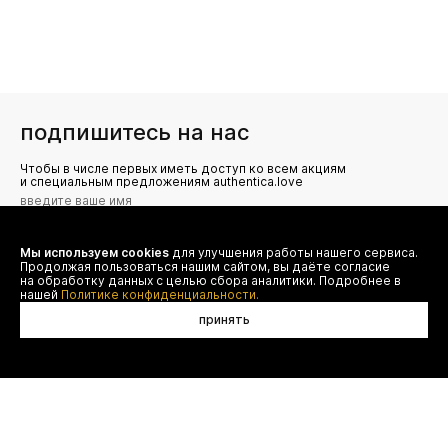
подпишитесь на нас
Чтобы в числе первых иметь доступ ко всем акциям
и специальным предложениям authentica.love
Мы используем cookies
для улучшения работы нашего сервиса.
Я даю согласие на сбор, обработку и хранение моих
Продолжая пользоваться нашим сайтом, вы даёте согласие
персональных данных (имя, email, телефон) для получения
рекламных и информационных рассылок от ООО 'БТ
на обработку данных с целью сбора аналитики. Подробнее в
Юнайтед', а также ознакомлен(а) с
нашей
Политике конфиденциальности.
Политикой конфиденциальности
принять
в корзину
договор оферты
(495) 777-20-90
оплата
(800) 777-20-90