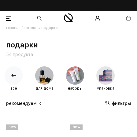
главная
/
каталог
/
подарки
добавлен в корзину
подарки
54 продукта
все
для дома
наборы
упаковка
фильтры
рекомендуем
new
new