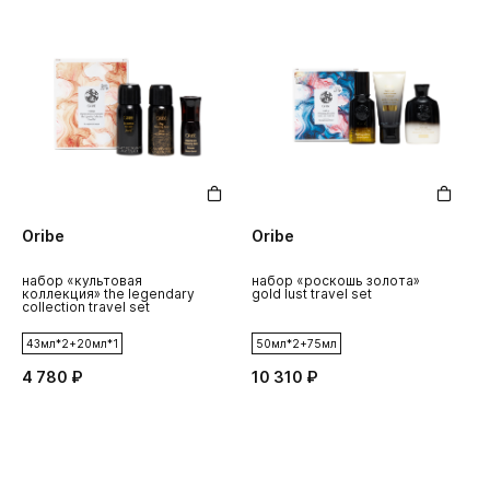
Oribe
Oribe
набор «культовая
набор «роскошь золота»
коллекция» the legendary
gold lust travel set
collection travel set
43мл*2+20мл*1
50мл*2+75мл
4 780 ₽
10 310 ₽