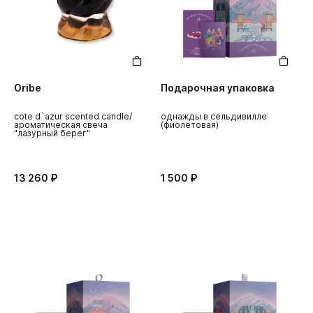
Oribe
Подарочная упаковка
cote d`azur scented candle/
однажды в сельдивилле
ароматическая свеча
(фиолетовая)
"лазурный берег"
13 260 ₽
1 500 ₽