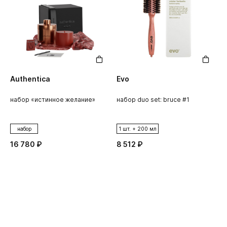
Authentica
Evo
набор «истинное желание»
набор duo set: bruce #1
набор
1 шт. + 200 мл
16 780 ₽
8 512 ₽