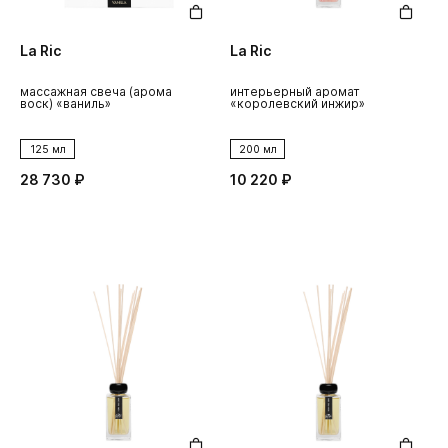
La Ric
La Ric
массажная свеча (арома
интерьерный аромат
воск) «ваниль»
«королевский инжир»
125 мл
200 мл
28 730 ₽
10 220 ₽