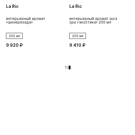
La Ric
La Ric
интерьерный аромат
интерьерный аромат aura
«шехерезада»
spa «экзотика» 200 мл
200 мл
200 мл
9 920 ₽
9 410 ₽
1
2