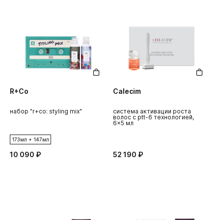
R+Co
Calecim
набор "r+co: styling mix"
система активации роста
волос с ptt-6 технологией,
6x5 мл
173мл + 147мл
10 090 ₽
52 190 ₽