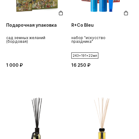
Подарочная упаковка
R+Co Bleu
сад земных желаний
набор "искусство
(бордовая)
праздника"
243+191+22мл
1 000 ₽
16 250 ₽