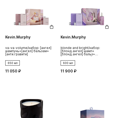
Kevin.Murphy
Kevin.Murphy
va-va-volume/набор: [ангел]
blonde and bright/набор:
шампунь+[ангел] бальзам+
[блонд.ангел] шамп+
[анти.гравити]
[блонд.ангел] бальз+
[шиммер.ми.блонд]
650 мл
600 мл
11 050 ₽
11 900 ₽