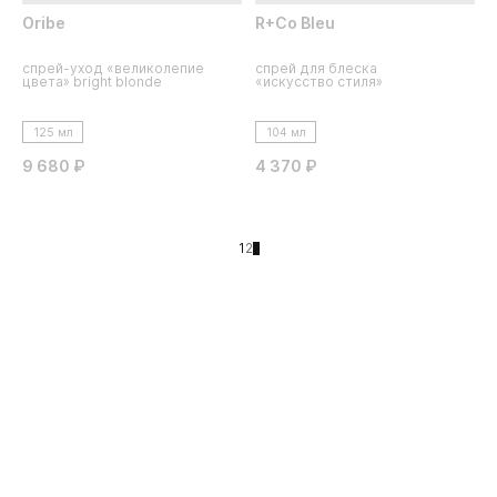
Oribe
R+Co Bleu
спрей-уход «великолепие
спрей для блеска
цвета» bright blonde
«искусство стиля»
125 мл
104 мл
9 680 ₽
4 370 ₽
1
2