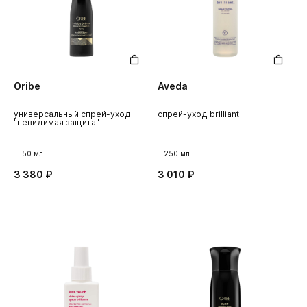
Oribe
Aveda
универсальный спрей-уход
спрей-уход brilliant
"невидимая защита"
50 мл
250 мл
3 380 ₽
3 010 ₽