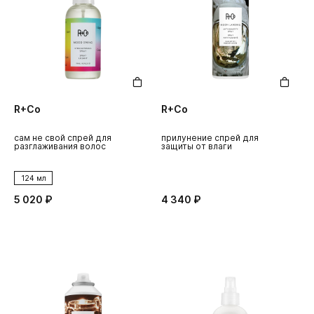
R+Co
R+Co
сам не свой спрей для
прилунение спрей для
разглаживания волос
защиты от влаги
124 мл
5 020 ₽
4 340 ₽