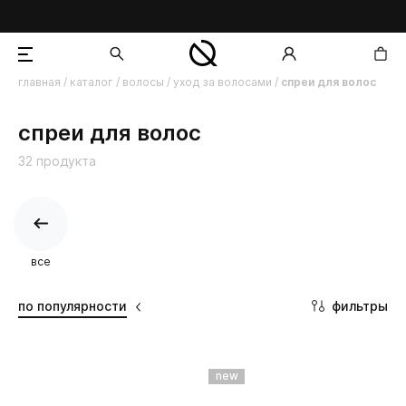
главная
/
каталог
/
волосы
/
уход за волосами
/
спреи для волос
добавлен в корзину
спреи для волос
32 продукта
все
фильтры
по популярности
new