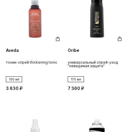
Aveda
Oribe
тоник-спрей thickening tonic
универсальный спрей-уход
"невидимая защита"
100 мл
175 мл
3 830 ₽
7 360 ₽