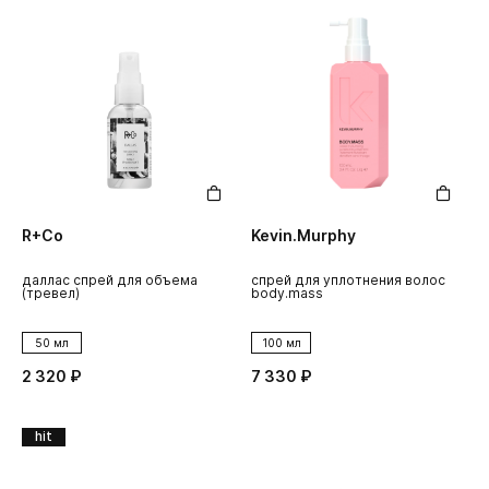
R+Co
Kevin.Murphy
даллас спрей для объема
спрей для уплотнения волос
(тревел)
body.mass
50 мл
100 мл
2 320 ₽
7 330 ₽
hit