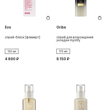
Evo
Oribe
спрей-блеск [флииирт]
спрей для возрождения
укладки mystify
100 мл
175 мл
4 890 ₽
8 150 ₽