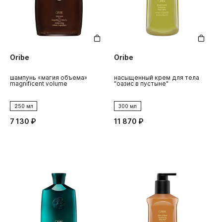
Oribe
Oribe
шампунь «магия объема»
насыщенный крем для тела
magnificent volume
"оазис в пустыне"
250 мл
300 мл
7 130 ₽
11 870 ₽