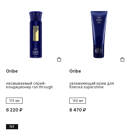
Oribe
Oribe
несмываемый спрей-
увлажняющий крем для
кондиционер run through
блеска supershine
175 мл
150 мл
6 220 ₽
8 470 ₽
hit