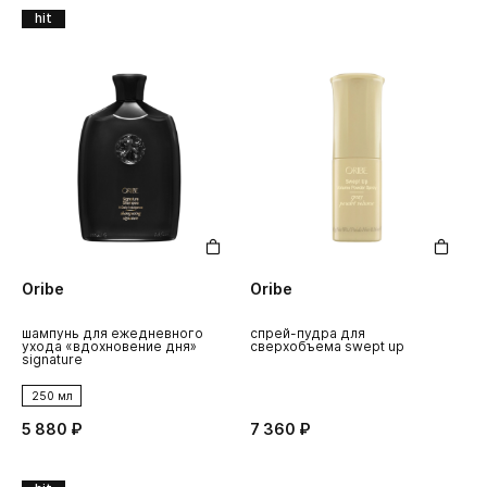
hit
Oribe
Oribe
шампунь для ежедневного
спрей-пудра для
ухода «вдохновение дня»
сверхобъема swept up
signature
250 мл
5 880 ₽
7 360 ₽