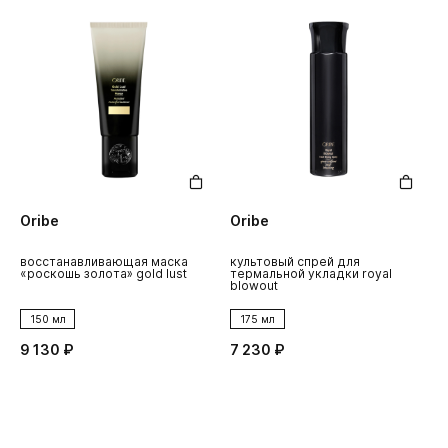
Oribe
Oribe
восстанавливающая маска
культовый спрей для
«роскошь золота» gold lust
термальной укладки royal
blowout
150 мл
175 мл
9 130 ₽
7 230 ₽