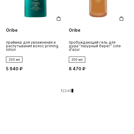
Oribe
Oribe
праймер для увлажнения и
пробуждающий гель для
распутывания волос priming
душа "лазурный берег" cote
lotion
d'azur
250 мл
300 мл
5 940 ₽
8 470 ₽
1
2
3
4
5