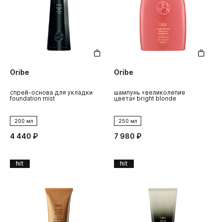
Oribe
Oribe
спрей-основа для укладки
шампунь «великолепие
foundation mist
цвета» bright blonde
200 мл
250 мл
4 440 ₽
7 980 ₽
hit
hit