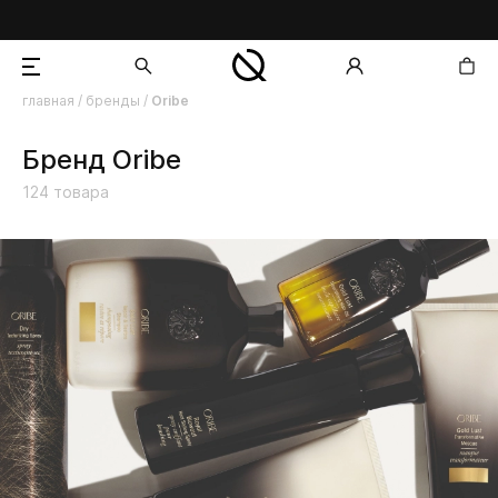
главная
/
бренды
/
Oribe
добавлен в корзину
Бренд Oribe
124
товара