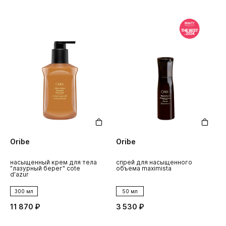
Oribe
Oribe
насыщенный крем для тела
спрей для насыщенного
"лазурный берег" cote
объема maximista
d'azur
300 мл
50 мл
11 870 ₽
3 530 ₽