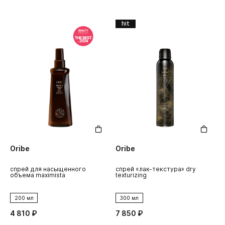
hit
Oribe
Oribe
спрей для насыщенного
спрей «лак-текстура» dry
объема maximista
texturizing
200 мл
300 мл
4 810 ₽
7 850 ₽