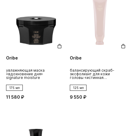
Oribe
Oribe
увлажняющая маска
балансирующий скраб-
«вдохновение дня»
эксфолиант для кожи
signature moisture
головы «истинная
гармония» serene
175 мл
125 мл
11 580 ₽
9 550 ₽