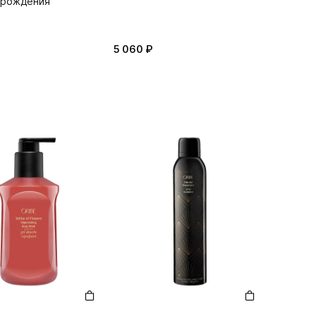
зрождения"
5 060 ₽