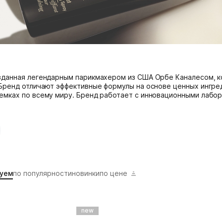
зданная легендарным парикмахером из США Орбе Каналесом, ко
 Бренд отличают эффективные формулы на основе ценных ингре
емках по всему миру. Бренд работает с инновационными лабо
уем
по популярности
новинки
по цене
new