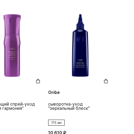
Oribe
щий спрей-уход
сыворотка-уход
 гармония’’
"зеркальный блеск"
175 мл
10 610 ₽