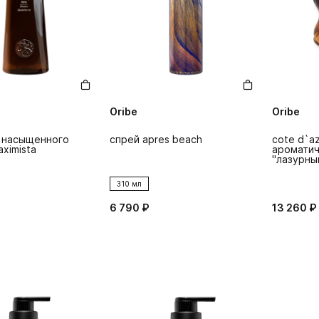
Oribe
Oribe
 насыщенного
спрей apres beach
cote d`az
ximista
ароматич
"лазурны
310 мл
6 790 ₽
13 260 ₽