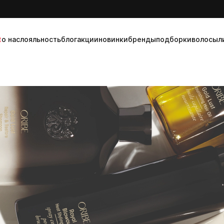
t
о нас
лояльность
блог
акции
новинки
бренды
подборки
волосы
л