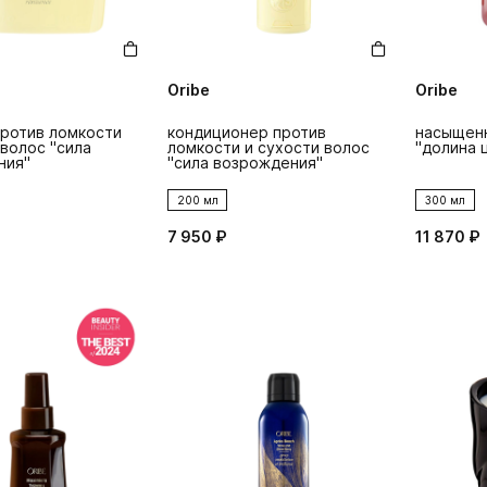
Oribe
Oribe
ротив ломкости
кондиционер против
насыщенн
 волос "сила
ломкости и сухости волос
"долина 
ния"
"сила возрождения"
200 мл
300 мл
7 950 ₽
11 870 ₽