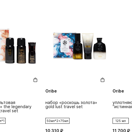
Oribe
Oribe
льтовая
набор «роскошь золота»
уплотняю
» the legendary
gold lust travel set
“истинная
travel set
л*1
50мл*2+75мл
125 мл
10 310 ₽
11 700 ₽