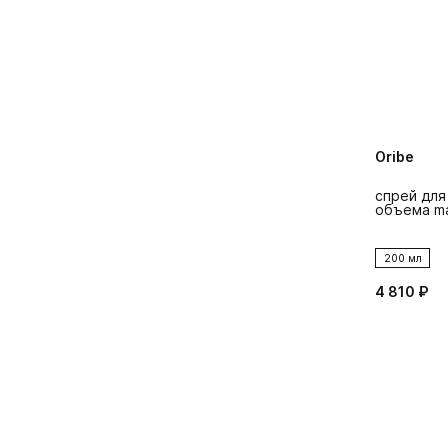
Oribe
спрей для
объема ma
200 мл
4 810 ₽