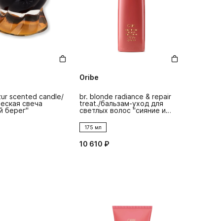
Oribe
ur scented candle/
br. blonde radiance & repair
еская свеча
treat./бальзам-уход для
й берег"
светлых волос ''сияние и
восстановление''
175 мл
10 610 ₽