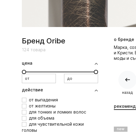
Бренд Oribe
о бренде
Марка, со
124
товара
и Кристи.
моды и съ
цена
от
до
действие
назад
от выпадения
от желтизны
рекоменд
для тонких и ломких волос
для объема
для чувствительной кожи
new
головы