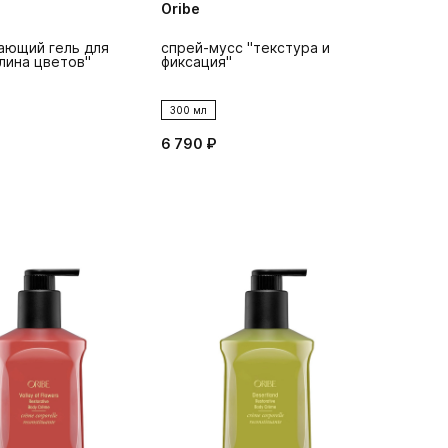
Oribe
ающий гель для
спрей-мусс "текстура и
лина цветов"
фиксация"
300 мл
6 790 ₽