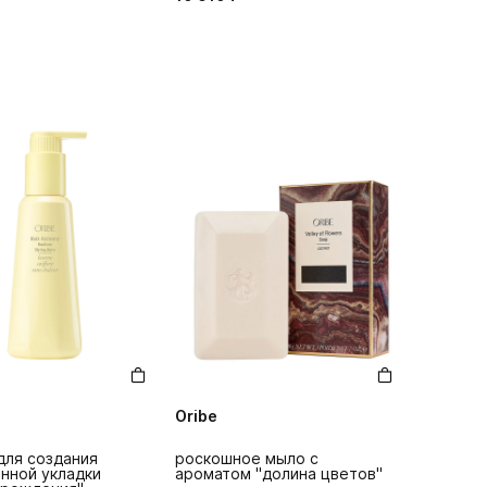
Oribe
для создания
роскошное мыло с
нной укладки
ароматом "долина цветов"