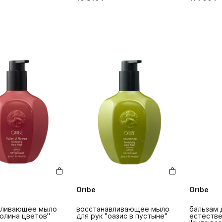
Oribe
Oribe
вливающее мыло
восстанавливающее мыло
бальзам 
долина цветов"
для рук "оазис в пустыне"
естестве