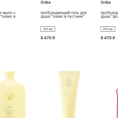
Oribe
Oribe
е мыло с
пробуждающий гель для
пробужд
"оазис в
душа "оазис в пустыне"
душа "до
300 мл
300 мл
8 470 ₽
8 470 ₽