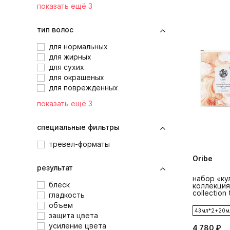
показать ещё 3
тип волос
для нормальных
для жирных
для сухих
для окрашеных
для поврежденных
показать ещё 3
специальные фильтры
тревел-форматы
Oribe
результат
набор «ку
блеск
коллекция
collection 
гладкость
объем
43мл*2+20м
защита цвета
усиление цвета
4 780 ₽