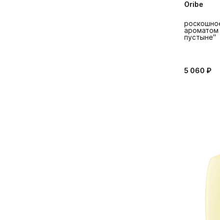
Oribe
роскошно
ароматом 
пустыне"
5 060 ₽