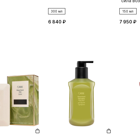
"сила во
300 мл
150 мл
6 840 ₽
7 950 ₽