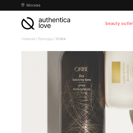
Москва
beauty outle
главная
/
бренды
/
Oribe