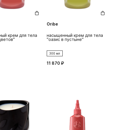
Oribe
ый крем для тела
насыщенный крем для тела
цветов"
"оазис в пустыне"
300 мл
11 870 ₽