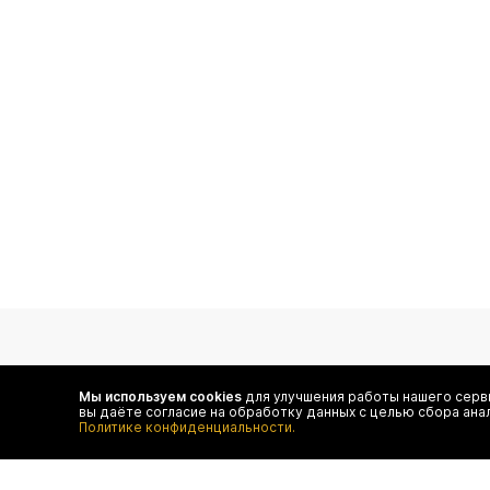
подпишитесь на нас
Мы используем cookies
для улучшения работы нашего серви
вы даёте согласие на обработку данных с целью сбора ана
Чтобы в числе первых иметь доступ ко всем акциям
Политике конфиденциальности.
и специальным предложениям authentica.love