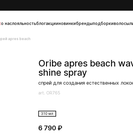
t
о нас
лояльность
блог
акции
новинки
бренды
подборки
волосы
л
прей apres beach
Oribe
apres beach wa
shine spray
спрей для создания естественных локо
art. OR765
310 мл
6 790 ₽