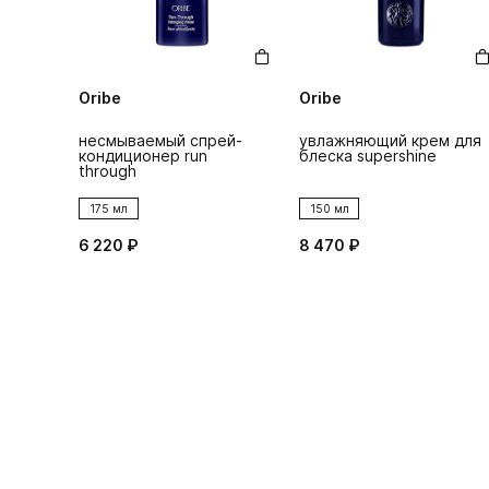
Oribe
Oribe
несмываемый спрей-
увлажняющий крем для
кондиционер run
блеска supershine
through
175 мл
150 мл
6 220 ₽
8 470 ₽