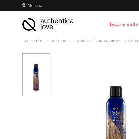
Москва
beauty outle
главная
/
каталог
/
волосы
/
стайлинг
/
спреи для укладки
/
с