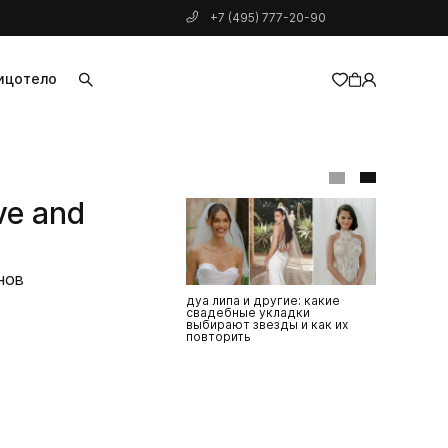
+7 (495) 777-20-90
ицо
тело
добавлен в корзину
ve and
нов
дуа липа и другие: какие
как сделат
свадебные укладки
дома: лайф
выбирают звезды и как их
повторить