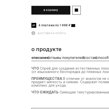
в корзину
4 платежа по 1 698 ₽
доставка и оплата
о продукте
описание
отзывы покупателей
состав
способ
ЧТО
Спрей для создания естественных локо
(от изысканного беспорядка до пляжных лок
ПРЕИМУЩЕСТВА
В отличие от аналогов не 
придает мягкость и сияние. Содержит поли
комплекс для ухода.
ЧТО ОЖИДАТЬ
Сияющие текстурированные 