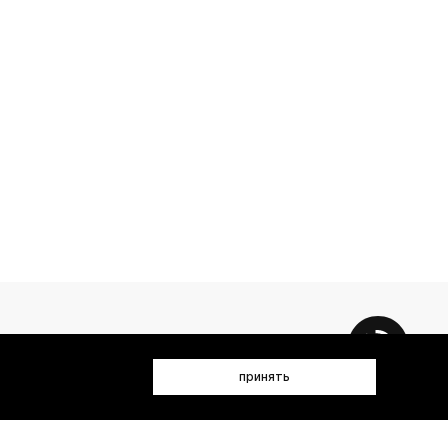
принять
 данных (имя, email, телефон) для получения рекламных и
лен(а) с
Политикой конфиденциальности