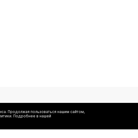
са. Продолжая пользоваться нашим сайтом,
литики. Подробнее в нашей
Я даю согласие на сбор, обработку и хранение моих персональных
информационных рассылок от ООО 'БТ Юнайтед', а также ознаком