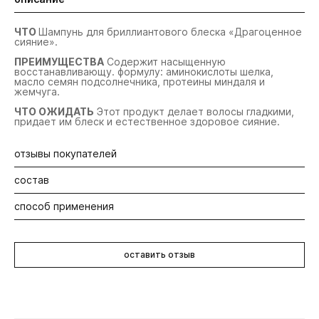
ЧТО
Шампунь для бриллиантового блеска «Драгоценное
сияние».
ПРЕИМУЩЕСТВА
Содержит насыщенную
восстанавливающу. формулу: аминокислоты шелка,
масло семян подсолнечника, протеины миндаля и
жемчуга.
ЧТО ОЖИДАТЬ
Этот продукт делает волосы гладкими,
придает им блеск и естественное здоровое сияние.
отзывы покупателей
состав
Будьте первыми! Оставьте отзыв об этом продукте
способ применения
Aqua/Water/Eau, Sodium Lauroyl Methyl Isethionate, Sodium
Cocoyl Isethionate, Sodium Lauroyl Sarcosinate, Cocamide
MIPA, Dimethicone, Propanediol, Polyglyceryl-3 Laurate,
Нанесите на влажные волосы, тщательно вспеньте и
Parfum/Fragrance, Acrylates/Beheneth-25 Methacrylate
смойте водой.
Copolymer, Glycol Distearate, Coconut Acid, Sodium
оставить отзыв
Lauroamphoacetate, Amodimethicone, Pentylene Glycol,
Sodium Isethionate, Guar Hydroxypropyltrimonium Chloride,
Sorbeth-230 Tetraoleate, Caprylyl Glycol,
Divinyldimethicone/Dimethicone Copolymer,
Hydroxyacetophenone, Sodium Benzoate, Trisodium
Ethylenediamine Disuccinate, Glycerin, Polyquaternium-7,