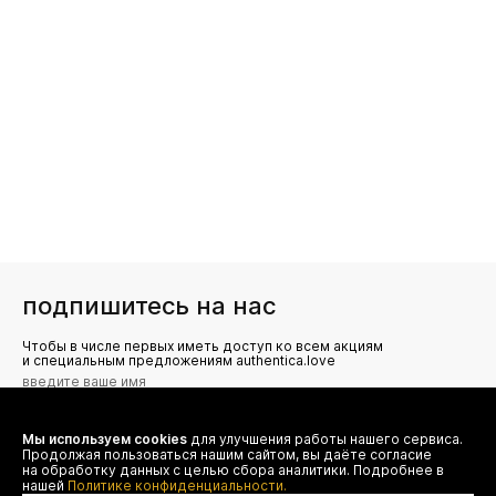
подпишитесь на нас
Чтобы в числе первых иметь доступ ко всем акциям
и специальным предложениям authentica.love
Мы используем cookies
для улучшения работы нашего сервиса.
Я даю согласие на сбор, обработку и хранение моих
Продолжая пользоваться нашим сайтом, вы даёте согласие
персональных данных (имя, email, телефон) для получения
рекламных и информационных рассылок от ООО 'БТ
на обработку данных с целью сбора аналитики. Подробнее в
Юнайтед', а также ознакомлен(а) с
нашей
Политике конфиденциальности.
Политикой конфиденциальности