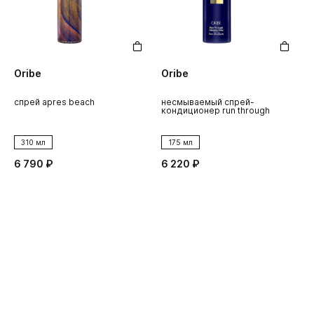
Oribe
Oribe
O
спрей apres beach
несмываемый спрей-
у
кондиционер run through
б
310 мл
175 мл
6 790 ₽
6 220 ₽
8