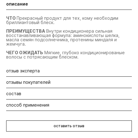
описание
ЧТО
Прекрасный продукт для тех, кому необходим
бриллиантовый блеск.
ПРЕИМУЩЕСТВА
Внутри кондиционера сильная
восстанавливающая формула: аминокислоты шелка,
масла семян подсолнечника, протенины миндаля и
жемчуга.
ЧЕГО ОЖИДАТЬ
Мягкие, глубоко кондиционированые
волосы с потрясающим блеском.
отзыв эксперта
отзывы покупателей
На тонких волосах дает ощущение плотности и силы.
состав
Будьте первыми! Оставьте отзыв об этом продукте
Вячеслав Рябоконь
способ применения
Aqua/Water/Eau, Cetearyl Alcohol, Stearyl Alcohol, Cetyl
Топ-стилист
Alcohol, PPG-3 Benzyl Ether Myristate, Stearamidopropyl
Dimethylamine, Parfum/Fragrance, Caprylyl Glycol,
Нанесите после шампуня на влажные волосы
Phenoxyethanol, Behentrimonium Methosulfate,
массажными движениями, оставьте не менее чем на
Quaternium-91, C11-13 Isoparaffin, Cetrimonium
оставить отзыв
минуту, тщательно смойте водой.
Methosulfate, Glycerin, Cetrimonium Chloride, Dimethiconol,
Isohexadecane, Dimethicone, Chlorphenesin,
Hydroxyethylcellulose, Helianthus Annuus (Sunflower) Seed