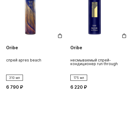
Oribe
Oribe
O
спрей apres beach
несмываемый спрей-
у
кондиционер run through
б
310 мл
175 мл
6 790 ₽
6 220 ₽
8