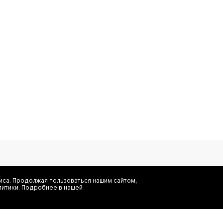
са. Продолжая пользоваться нашим сайтом,
литики. Подробнее в нашей
Я даю согласие на сбор, обработку и хранение моих персональных
информационных рассылок от ООО 'БТ Юнайтед', а также ознаком