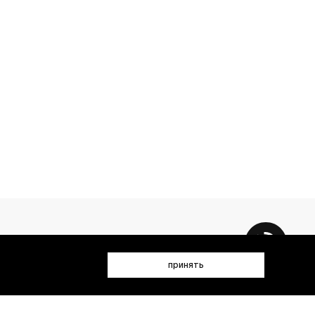
принять
 данных (имя, email, телефон) для получения рекламных и
лен(а) с
Политикой конфиденциальности