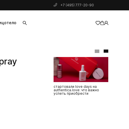
+7 (495) 777-20-90
ицо
тело
добавлен в корзину
pray
стартовали love days на
топ-3 трен
authentica.love: что важно
недели мод
успеть приобрести
повторить