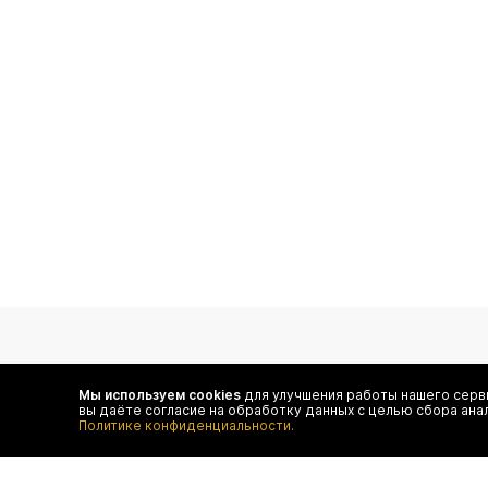
подпишитесь на нас
Мы используем cookies
для улучшения работы нашего серви
вы даёте согласие на обработку данных с целью сбора ана
Чтобы в числе первых иметь доступ ко всем акциям
Политике конфиденциальности.
и специальным предложениям authentica.love