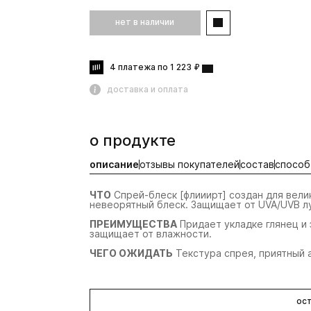
нет в наличии
4 платежа по 1 223 ₽
доставка и оплата
о продукте
описание
отзывы покупателей
состав
способ
ЧТО
Спрей-блеск [флииирт] создан для вели
невеорятный блеск. Защищает от UVA/UVB л
ПРЕИМУЩЕСТВА
Придает укладке глянец и
защищает от влажности.
ЧЕГО ОЖИДАТЬ
Текстура спрея, приятный а
ост