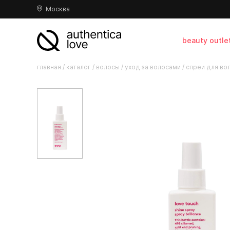
Москва
beauty outle
главная
/
каталог
/
волосы
/
уход за волосами
/
спреи для во