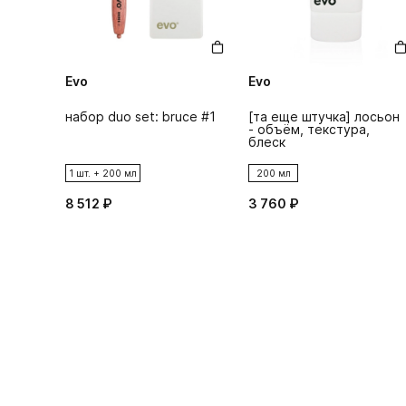
Evo
Evo
набор duo set: bruce #1
[та еще штучка] лосьон
- объём, текстура,
блеск
1 шт. + 200 мл
200 мл
8 512 ₽
3 760 ₽