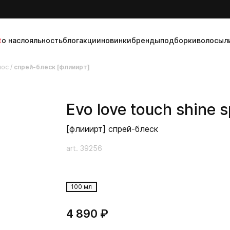
t
о нас
лояльность
блог
акции
новинки
бренды
подборки
волосы
л
лос
/
спрей-блеск [флииирт]
Evo
love touch shine s
[флииирт] спрей-блеск
art. 39256
100 мл
4 890 ₽