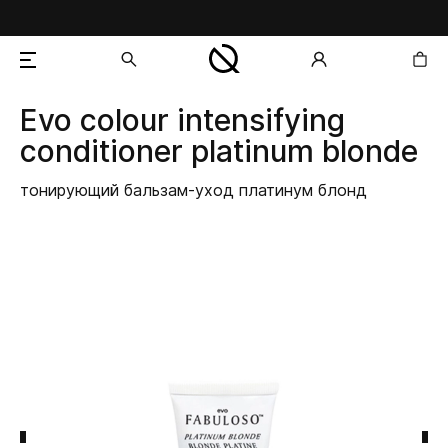
Evo
colour intensifying
добавлен в корзину
conditioner platinum blonde
тонирующий бальзам-уход платинум блонд