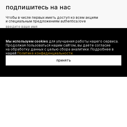
подпишитесь на нас
Чтобы в числе первых иметь доступ ко всем акциям
и специальным предложениям authentica.love
Мы используем cookies
для улучшения работы нашего сервиса.
Я даю согласие на сбор, обработку и хранение моих
Продолжая пользоваться нашим сайтом, вы даёте согласие
персональных данных (имя, email, телефон) для получения
рекламных и информационных рассылок от ООО 'БТ
на обработку данных с целью сбора аналитики. Подробнее в
Юнайтед', а также ознакомлен(а) с
нашей
Политике конфиденциальности.
Политикой конфиденциальности
принять
в корзину
договор оферты
(495) 777-20-90
оплата
(800) 777-20-90
доставка
shop@authentica.love
возврат
режим работы: с 10:00 до 19:00
программа лояльности
пн - пт
контакты
отследить заказ
конфиденциальность
FAQ