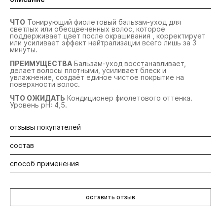
ЧТО
Тонирующий фиолетовый бальзам-уход для
светлых или обесцвеченных волос, которое
поддерживает цвет после окрашивания , корректирует
или усиливает эффект нейтрализации всего лишь за 3
минуты.
ПРЕИМУЩЕСТВА
Бальзам-уход восстанавливает,
делает волосы плотными, усиливает блеск и
увлажнение, создаёт единое чистое покрытие на
поверхности волос.
ЧТО ОЖИДАТЬ
Кондиционер фиолетового оттенка.
Уровень pН: 4,5.
отзывы покупателей
состав
Будьте первыми! Оставьте отзыв об этом продукте
способ применения
Aqua, Cetearyl Alcohol, Acetamide Mea, Panthenol, Peg-20
Stearate, Amodimethicone, Cetrimonium Chloride, Parfum,
phenoxyethanol, Glycerin, Macadamia Ternifolia Seed Oil,
Нанесите необходимое количество бальзам-ухода на
Аrgania Spinosa Kernel Oil, Benzophenone-4, Trideceth-15,
влажные, подсушенные полотенцем волосы. Выдержите
Trideceth-3, benzoic Acid, Ext. Violet 2 (ci 60730),
оставить отзыв
3 минуты. Ополосните.
Dehydroacetic Acid, Acid Blue 9 (ci 42090), Alcohol, Acetic
Acid.