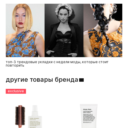
Salicylate, Coumarin.
топ-3 трендовые укладки с недели моды, которые стоит
то
повторить
другие товары бренда
exclusive