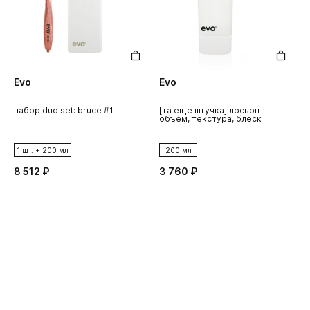
Evo
Evo
набор duo set: bruce #1
[та еще штучка] лосьон -
[
объём, текстура, блеск
д
в
1 шт. + 200 мл
200 мл
8 512 ₽
3 760 ₽