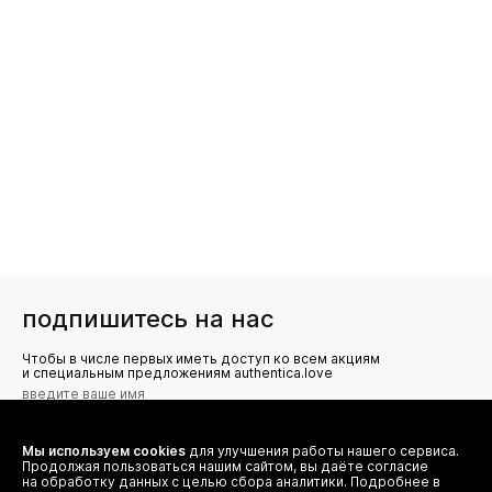
подпишитесь на нас
Чтобы в числе первых иметь доступ ко всем акциям
и специальным предложениям authentica.love
Мы используем cookies
для улучшения работы нашего сервиса.
Я даю согласие на сбор, обработку и хранение моих
Продолжая пользоваться нашим сайтом, вы даёте согласие
персональных данных (имя, email, телефон) для получения
рекламных и информационных рассылок от ООО 'БТ
на обработку данных с целью сбора аналитики. Подробнее в
Юнайтед', а также ознакомлен(а) с