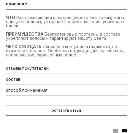
описание
ЧТО
Разглаживающий шампунь [укротитель гривы] мягко
очищает волосы, устраняет эффект пушения, усиливает
блеск.
ПРЕИМУЩЕСТВА
Безглютеновые протеины в составе
укрепляют волосы и гарантируют защиту цвета.
ЧЕГО ОЖИДАТЬ
Линия для контроля и гладкости, не
утяжеляет волосы. Особенно подходит для пушащихся,
непослушных, окрашенных волос.
отзывы покупателей
состав
Будьте первыми! Оставьте отзыв об этом продукте
способ применения
Аqua, Sodium Lauroyl Methyl Isethionate, Disodium Laureth
Sulfosuccinate, Sodium Cocoyl Isethionate, Peg-120 Methyl
Glucose Dioleate, Cocamide Mipa, Sodium Lauroyl
Массажными движениями нанесите на влажную кожу
Sarcosinate, Parfum, Glycol Distearate, Hydrolyzed Linseed
головы, вспеньте. Пену равномерно распределите по
Seed, Hydrolyzed Quinoa, Decyl Glucoside, Glycereth-26,
оставить отзыв
всей длине волос, затем смойте теплой водой.
Coco-betaine, Guar Hydroxypropyltrimonium Chloride,
Polyquaternium-10, Polyquaternium-7,
Divinyldimethicone/dimethicone Copolymer, Ppg-5-ceteth-
20, C12-13 Pareth-23, C12-13 Pareth-3, Tetrasodium Edta,
Phenoxyethanol, Citric Acid, Hydroxycitronelial, Benzy!