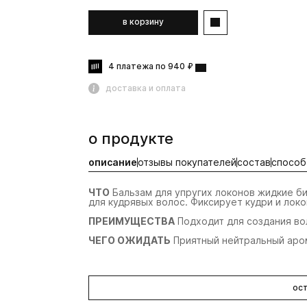
в корзину
4 платежа по 940 ₽
доставка и оплата
о продукте
описание
отзывы покупателей
состав
способ
ЧТО
Бальзам для упругих локонов жидкие б
для кудрявых волос. Фиксирует кудри и лок
ПРЕИМУЩЕСТВА
Подходит для создания вол
ЧЕГО ОЖИДАТЬ
Приятный нейтральный арома
ост