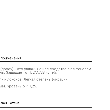
 применения
и[goody] – это увлажняющее средство с пантенолом
оны. Защищает от UVA/UVB лучей.
н и локонов. Легкая степень фиксации.
т. Уровень pН: 7,25.
авить отзыв