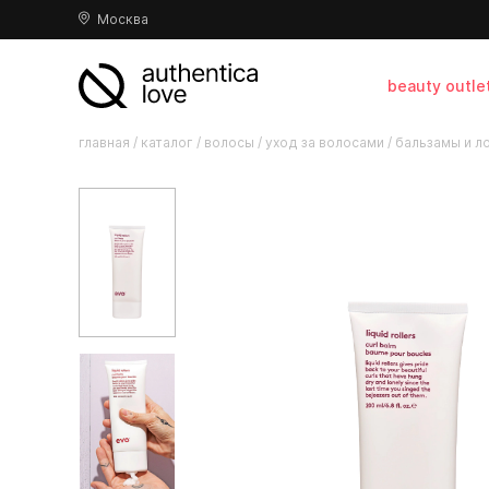
Москва
beauty outle
главная
/
каталог
/
волосы
/
уход за волосами
/
бальзамы и л