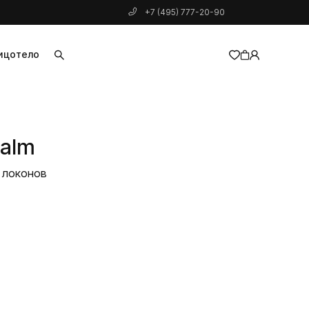
+7 (495) 777-20-90
ицо
тело
добавлен в корзину
balm
 локонов