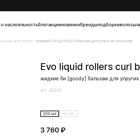
t
о нас
лояльность
блог
акции
новинки
бренды
подборки
волосы
л
осьоны для волос
/
жидкие би [goody] бальзам для упругих локонов
Evo
liquid rollers curl 
жидкие би [goody] бальзам для упругих
art. 39245
200 мл
30 мл
3 760 ₽