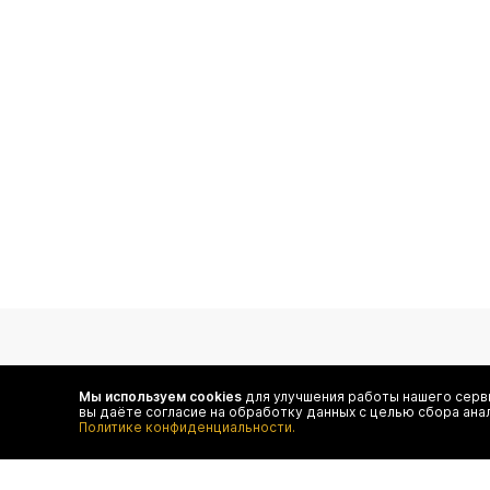
подпишитесь на нас
Мы используем cookies
для улучшения работы нашего серви
вы даёте согласие на обработку данных с целью сбора ана
Чтобы в числе первых иметь доступ ко всем акциям
Политике конфиденциальности.
и специальным предложениям authentica.love