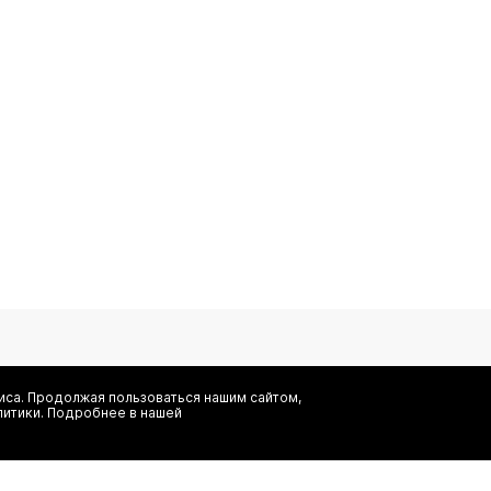
са. Продолжая пользоваться нашим сайтом,
литики. Подробнее в нашей
Я даю согласие на сбор, обработку и хранение моих персональных
информационных рассылок от ООО 'БТ Юнайтед', а также ознаком