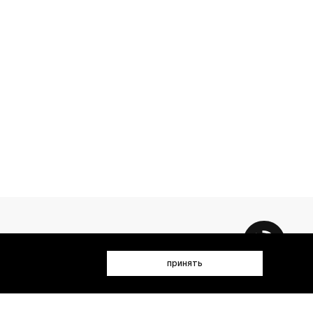
принять
 данных (имя, email, телефон) для получения рекламных и
лен(а) с
Политикой конфиденциальности