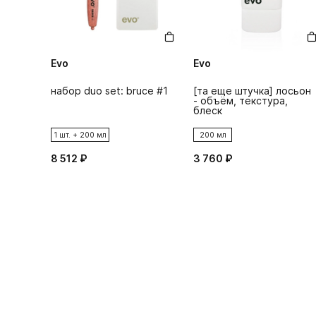
Evo
Evo
набор duo set: bruce #1
[та еще штучка] лосьон
- объём, текстура,
блеск
1 шт. + 200 мл
200 мл
8 512 ₽
3 760 ₽