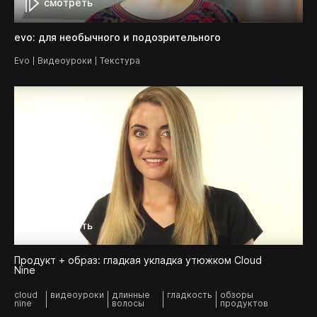
смотреть
evo: для необычного и подозрительного
Evo
Видеоуроки
Текстура
смотреть
Продукт + образ: гладкая укладка утюжком Cloud
Nine
cloud
видеоуроки
длинные
гладкость
обзоры
nine
волосы
продуктов