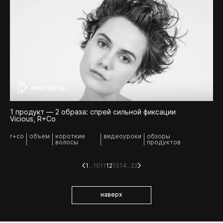
смотреть
1 продукт — 2 образа: спрей сильной фиксации
Vicious, R+Co
r+co
объем
короткие
видеоуроки
обзоры
волосы
продуктов
1
...
10
11
12
13
14
...
22
наверх