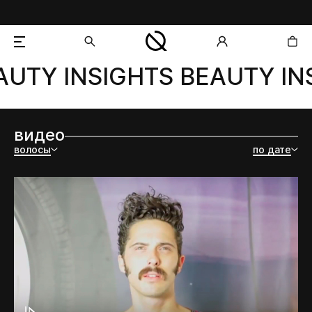
UTY INSIGHTS BEAUTY INS
добавлен в корзину
видео
волосы
по дате