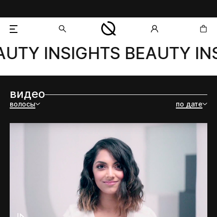
UTY INSIGHTS BEAUTY INS
добавлен в корзину
видео
волосы
по дате