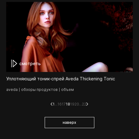
смотреть
Уплотняющий тоник-спрей Aveda Thickening Tonic
aveda
обзоры продуктов
объем
1
...
16
17
18
19
20
...
22
наверх