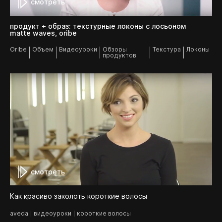
смотреть
продукт + образ: текстурные локоны с лосьоном
matte waves, oribe
Oribe
Объем
Видеоуроки
Обзоры
Текстура
Локоны
продуктов
смотреть
Как красиво заколоть короткие волосы
aveda
видеоуроки
короткие волосы