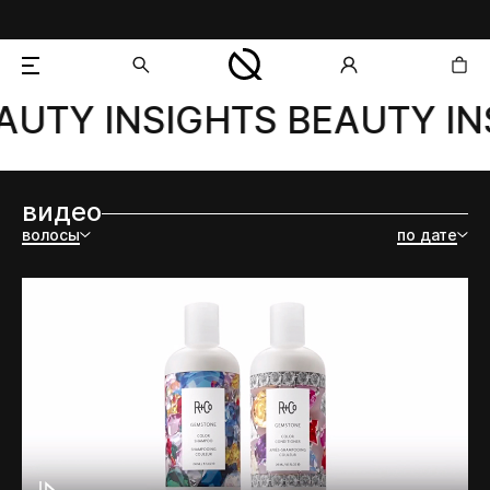
AUTY INSIGHTS BEAUTY IN
добавлен в корзину
видео
волосы
по дате