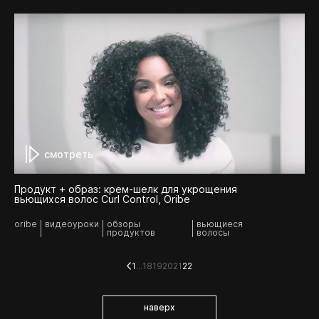
смотреть
Продукт + образ: крем-шелк для укрощения
вьющихся волос Curl Control, Oribe
oribe
видеоуроки
обзоры
вьющиеся
продуктов
волосы
1
...
18
19
20
21
22
наверх