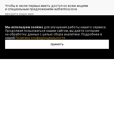
Чтобы в числе первых иметь доступ ко всем акциям
и специальным предложениям authentica.love
Мы используем cookies
для улучшения работы нашего сервиса.
Я даю согласие на сбор, обработку и хранение моих
Продолжая пользоваться нашим сайтом, вы даёте согласие
персональных данных (имя, email, телефон) для получения
рекламных и информационных рассылок от ООО 'БТ
на обработку данных с целью сбора аналитики. Подробнее в
Юнайтед', а также ознакомлен(а) с
нашей
Политике конфиденциальности.
Политикой конфиденциальности
принять
договор оферты
(495) 777-20-90
оплата
(800) 777-20-90
доставка
shop@authentica.love
возврат
режим работы: с 10:00 до 19:00
программа лояльности
пн - пт
контакты
отследить заказ
конфиденциальность
FAQ