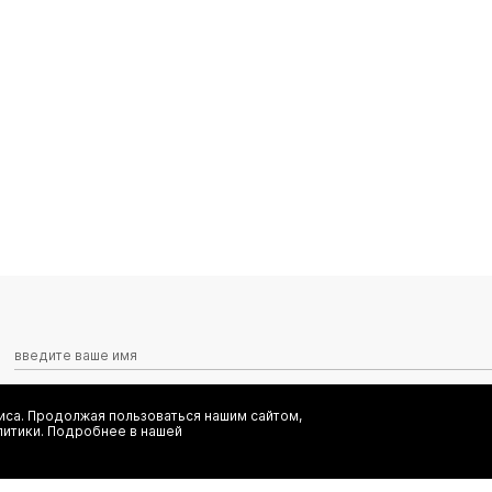
са. Продолжая пользоваться нашим сайтом,
Я даю согласие на сбор, обработку и хранение моих персональных
литики. Подробнее в нашей
информационных рассылок от ООО 'БТ Юнайтед', а также ознаком