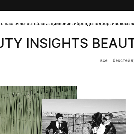
t
о нас
лояльность
блог
акции
новинки
бренды
подборки
волосы
л
Y INSIGHTS BEAUTY
все
бэкстей