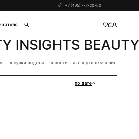
+7 (495) 777-20-90
ицо
тело
 INSIGHTS BEAUTY 
добавлен в корзину
дж
покупки недели
новости
экспертное мнение
по дате