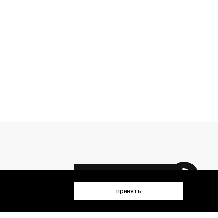
 данных (имя, email, телефон) для получения рекламных и
принять
лен(а) с
Политикой конфиденциальности