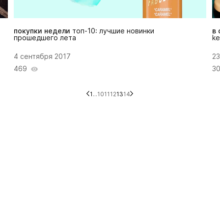
покупки недели
топ-10: лучшие новинки
в 
прошедшего лета
ke
4 сентября 2017
23
469
3
1
...
10
11
12
13
14