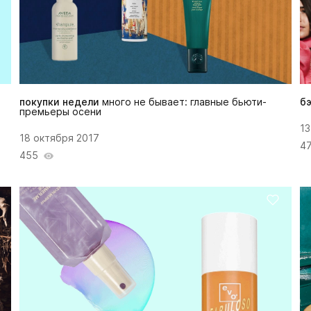
покупки недели
много не бывает: главные бьюти-
б
премьеры осени
13
18 октября 2017
4
455