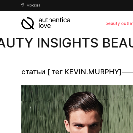
Москва
beauty outle
UTY INSIGHTS BEAUT
статьи [ тег KEVIN.MURPHY]