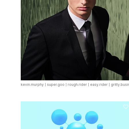
kevin.murphy
super.goo
rough.rider
easy.rider
gritty.bus