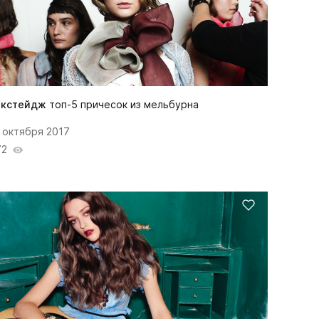
экстейдж
топ-5 причесок из мельбурна
 октября 2017
72