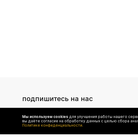
подпишитесь на нас
Чтобы в числе первых иметь доступ ко всем акциям
и специальным предложениям authentica.love
Мы используем cookies
для улучшения работы нашего серви
вы даёте согласие на обработку данных с целью сбора ана
Политике конфиденциальности.