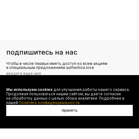
подпишитесь на нас
Чтобы в числе первых иметь доступ ко всем акциям
и специальным предложениям authentica.love
Мы используем cookies
для улучшения работы нашего сервиса.
Я даю согласие на сбор, обработку и хранение моих
Продолжая пользоваться нашим сайтом, вы даёте согласие
персональных данных (имя, email, телефон) для получения
рекламных и информационных рассылок от ООО 'БТ
на обработку данных с целью сбора аналитики. Подробнее в
Юнайтед', а также ознакомлен(а) с
нашей
Политике конфиденциальности.
Политикой конфиденциальности
принять