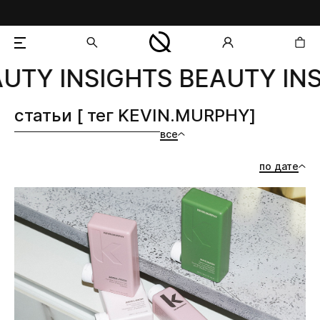
UTY INSIGHTS BEAUTY INS
добавлен в корзину
статьи [ тег KEVIN.MURPHY]
все
по дате