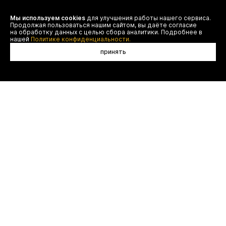
Мы используем cookies
для улучшения работы нашего сервиса.
Я даю согласие на сбор, обработку и хранение моих
Продолжая пользоваться нашим сайтом, вы даёте согласие
персональных данных (имя, email, телефон) для получения
рекламных и информационных рассылок от ООО 'БТ
на обработку данных с целью сбора аналитики. Подробнее в
Юнайтед', а также ознакомлен(а) с
нашей
Политике конфиденциальности.
Политикой конфиденциальности
принять
договор оферты
(495) 777-20-90
оплата
(800) 777-20-90
доставка
shop@authentica.love
возврат
режим работы: с 10:00 до 19:00
программа лояльности
пн - пт
контакты
отследить заказ
конфиденциальность
FAQ
© authentica