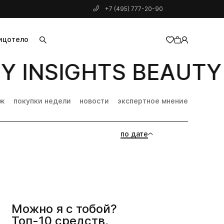
+7 (495) 777-20-90
ицо
тело
 INSIGHTS BEAUTY 
добавлен в корзину
дж
покупки недели
новости
экспертное мнение
по дате
Можно я с тобой?
Топ-10 средств,