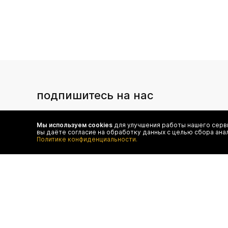
подпишитесь на нас
Чтобы в числе первых иметь доступ ко всем акциям
и специальным предложениям authentica.love
Мы используем cookies
для улучшения работы нашего серви
вы даёте согласие на обработку данных с целью сбора ана
Политике конфиденциальности.