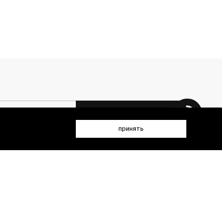
 данных (имя, email, телефон) для получения рекламных и
принять
лен(а) с
Политикой конфиденциальности