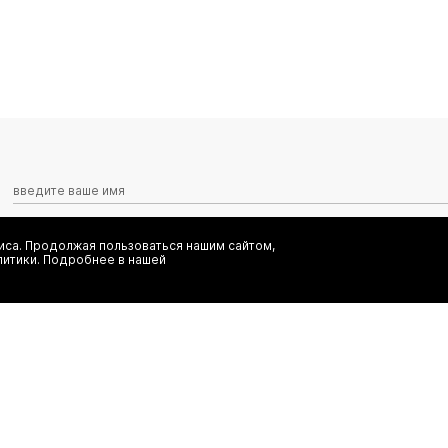
са. Продолжая пользоваться нашим сайтом,
Я даю согласие на сбор, обработку и хранение моих персональных
литики. Подробнее в нашей
информационных рассылок от ООО 'БТ Юнайтед', а также ознаком