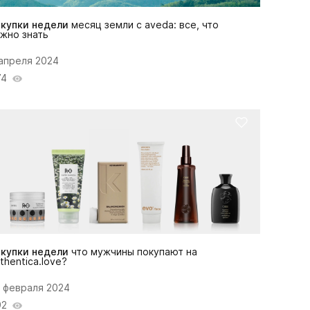
окупки недели
месяц земли с aveda: все, что
жно знать
апреля 2024
74
окупки недели
что мужчины покупают на
thentica.love?
 февраля 2024
92