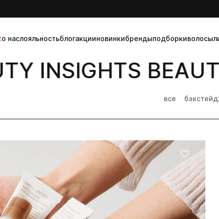
t
о нас
лояльность
блог
акции
новинки
бренды
подборки
волосы
л
Y INSIGHTS BEAUTY
все
бэкстей