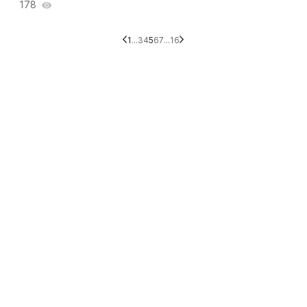
178
1
...
3
4
5
6
7
...
16