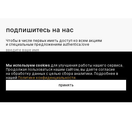
подпишитесь на нас
Чтобы в числе первых иметь доступ ко всем акциям
и специальным предложениям authentica.love
Мы используем cookies
для улучшения работы нашего сервиса.
Я даю согласие на сбор, обработку и хранение моих
Продолжая пользоваться нашим сайтом, вы даёте согласие
персональных данных (имя, email, телефон) для получения
рекламных и информационных рассылок от ООО 'БТ
на обработку данных с целью сбора аналитики. Подробнее в
Юнайтед', а также ознакомлен(а) с
нашей
Политике конфиденциальности.
Политикой конфиденциальности
принять
договор оферты
(495) 777-20-90