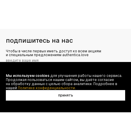
подпишитесь на нас
Чтобы в числе первых иметь доступ ко всем акциям
и специальным предложениям authentica.love
Мы используем cookies
для улучшения работы нашего сервиса.
Я даю согласие на сбор, обработку и хранение моих
Продолжая пользоваться нашим сайтом, вы даёте согласие
персональных данных (имя, email, телефон) для получения
рекламных и информационных рассылок от ООО 'БТ
на обработку данных с целью сбора аналитики. Подробнее в
Юнайтед', а также ознакомлен(а) с
нашей
Политике конфиденциальности.
Политикой конфиденциальности
принять