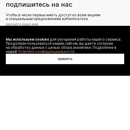
подпишитесь на нас
Чтобы в числе первых иметь доступ ко всем акциям
и специальным предложениям authentica.love
Мы используем cookies
для улучшения работы нашего сервиса.
Я даю согласие на сбор, обработку и хранение моих
Продолжая пользоваться нашим сайтом, вы даёте согласие
персональных данных (имя, email, телефон) для получения
рекламных и информационных рассылок от ООО 'БТ
на обработку данных с целью сбора аналитики. Подробнее в
Юнайтед', а также ознакомлен(а) с
нашей
Политике конфиденциальности.
Политикой конфиденциальности
принять
договор оферты
(495) 777-20-90
оплата
(800) 777-20-90
доставка
shop@authentica.love
возврат
режим работы: с 10:00 до 19:00
программа лояльности
пн - пт
контакты
отследить заказ
конфиденциальность
FAQ