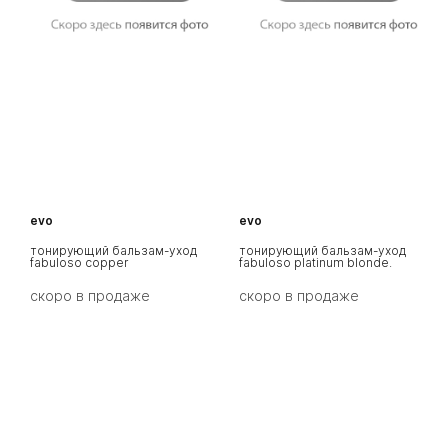
evo
evo
e
тонирующий бальзам-уход
тонирующий бальзам-уход
т
fabuloso copper
fabuloso platinum blonde.
f
скоро в продаже
скоро в продаже
с