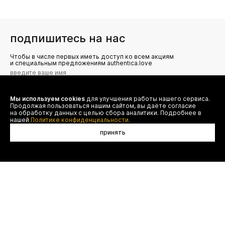
подпишитесь на нас
Чтобы в числе первых иметь доступ ко всем акциям
и специальным предложениям authentica.love
Мы используем cookies
для улучшения работы нашего сервиса.
Я даю согласие на сбор, обработку и хранение моих
Продолжая пользоваться нашим сайтом, вы даёте согласие
персональных данных (имя, email, телефон) для получения
рекламных и информационных рассылок от ООО 'БТ
на обработку данных с целью сбора аналитики. Подробнее в
Юнайтед', а также ознакомлен(а) с
нашей
Политике конфиденциальности.
Политикой конфиденциальности
принять
договор оферты
(495) 777-20-90
оплата
(800) 777-20-90
доставка
shop@authentica.love
возврат
режим работы: с 10:00 до 19:00
программа лояльности
пн - пт
контакты