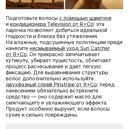
Подготовьте волосы
с помощью шампуня
и
кондиционера Television от R+Co
: эта
парочка позволяет добиться идеальной
гладкости и блеска без утяжеления.
На влажные, подсушенные полотенцем пряди
нанесите
несмываемый уход Sun Catcher
от R+Co
. Он прекрасно запечатывает
кутикулу, убирает пушистость, облегчает
процесс расчесывания и дает легкую
фиксацию. Для выравнивания структуры
волос дополнительно используйте
двухфазный спрей Pinstripe от R+Co
: перед
нанесением обязательно встряхните
средство — оно содержит масло для
смягчающего и увлажняющего эффекта.
Продукт особенно выручит, если волосы
сухие и сильно повреждены.