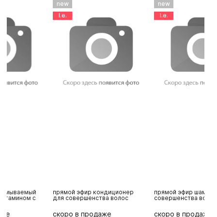
new
new
l.e.
l.e.
прямой эфир кондиционер
прямой эфир шампунь для
р
для совершенства волос
совершенства волос
и
р
скоро в продаже
скоро в продаже
с