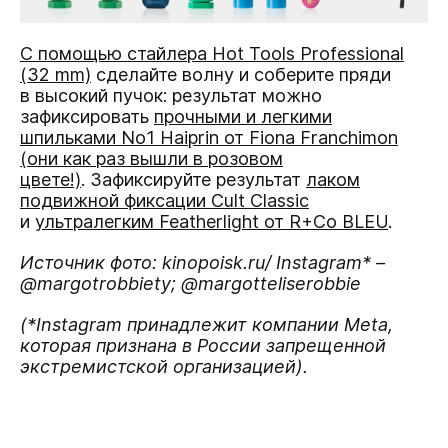
С помощью стайлера Hot Tools Professional
(32 mm)
сделайте волну и соберите пряди
в высокий пучок: результат можно
зафиксировать
прочными и легкими
шпильками No1 Haiprin от Fiona Franchimon
(они как раз вышли в розовом
цвете!)
. Зафиксируйте результат
лаком
подвижной фиксации Cult Classic
и
ультралегким Featherlight от R+Co BLEU
.
Источник фото: kinopoisk.ru/ Instagram* –
@margotrobbiety; @margotteliserobbie
(*Instagram принадлежит компании Meta,
которая признана в России запрещенной
экстремистской организацией).