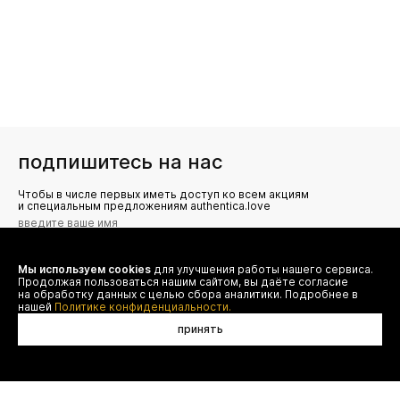
подпишитесь на нас
Чтобы в числе первых иметь доступ ко всем акциям
и специальным предложениям authentica.love
Мы используем cookies
для улучшения работы нашего сервиса.
Я даю согласие на сбор, обработку и хранение моих
Продолжая пользоваться нашим сайтом, вы даёте согласие
персональных данных (имя, email, телефон) для получения
рекламных и информационных рассылок от ООО 'БТ
на обработку данных с целью сбора аналитики. Подробнее в
Юнайтед', а также ознакомлен(а) с
нашей
Политике конфиденциальности.
Политикой конфиденциальности
принять