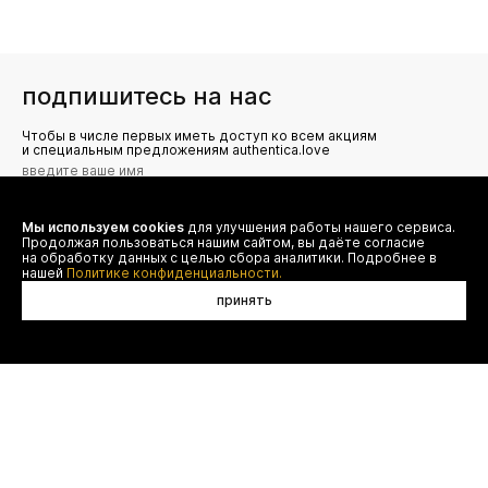
подпишитесь на нас
Чтобы в числе первых иметь доступ ко всем акциям
и специальным предложениям authentica.love
Мы используем cookies
для улучшения работы нашего сервиса.
Я даю согласие на сбор, обработку и хранение моих
Продолжая пользоваться нашим сайтом, вы даёте согласие
персональных данных (имя, email, телефон) для получения
рекламных и информационных рассылок от ООО 'БТ
на обработку данных с целью сбора аналитики. Подробнее в
Юнайтед', а также ознакомлен(а) с
нашей
Политике конфиденциальности.
Политикой конфиденциальности
принять
договор оферты
(495) 777-20-90
оплата
(800) 777-20-90
доставка
shop@authentica.love
возврат
режим работы: с 10:00 до 19:00
программа лояльности
пн - пт