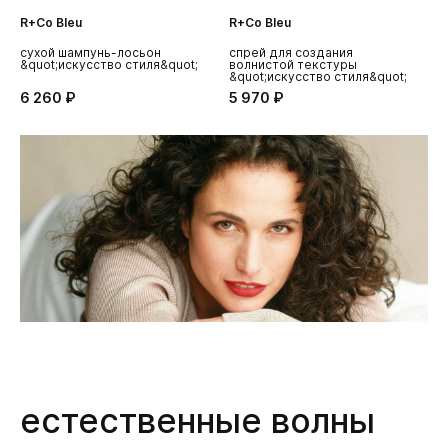
R+Co Bleu
R+Co Bleu
R
сухой шампунь-лосьон
спрей для создания
с
&quot;искусство стиля&quot;
волнистой текстуры
с
&quot;искусство стиля&quot;
6 260 ₽
5 970 ₽
3
естественные волны