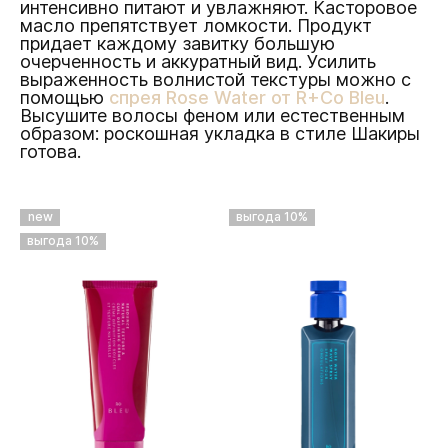
интенсивно питают и увлажняют. Касторовое
масло препятствует ломкости. Продукт
придает каждому завитку большую
очерченность и аккуратный вид. Усилить
выраженность волнистой текстуры можно с
помощью
спрея Rose Water от R+Co Bleu
.
Высушите волосы феном или естественным
образом: роскошная укладка в стиле Шакиры
готова.
new
выгода 10%
выгода 10%