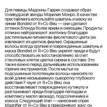
Для певицы Мадонны Гаррен создавал образ
голивудской звезды Мэрилин Монро. В качестве
престайлинга используйте шампунь и маску из
линии Blonded от R+Co Bleu — они сделают
оттенок блонда более ярким и сияющим. Продукты
отлично нейтрализуют желтизну благодаря
растительным пигментам фиолетового цвета (их
извлекают из цветков фиалки). Окрашенные
волосы всегда хрупкие и поврежденные: шампунь и
маска Blonded от R+Co Bleu укрепят пряди и будут
способствовать их восстановлению за счет
стволовых клеток цветка сирени в составе. Это
также важно перед дальнейшим использованием
горячих инструментов. После мытья на
подсушенные полотенцем волосы нанесите по
всей длине несмываемую сыворотку глубокого
действия F-layer от R+Co Bleu: она
восстанавливает поврежденную кутикулу и
разглаживает пряди благодаря пептидам и
комплексу масел авокадо, подсолнечника и
кокоса. Следующий этап — нанесение спрея
Magnifier от R+Co Bleu в прикорневую зону: он