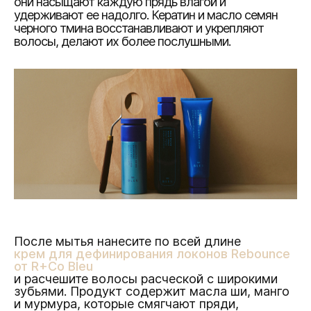
они насыщают каждую прядь влагой и
удерживают ее надолго. Кератин и масло семян
черного тмина восстанавливают и укрепляют
волосы, делают их более послушными.
После мытья нанесите по всей длине
крем для дефинирования локонов Rebounce
от R+Co Bleu
и расчешите волосы расческой с широкими
зубьями. Продукт содержит масла ши, манго
и мурмура, которые смягчают пряди,