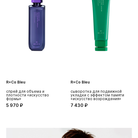
R+Co Bleu
R+Co Bleu
R
спрей для объема и
сыворотка для подвижной
у
плотности «искусство
укладки с эффектом памяти
с
формы»
«искусство возрождения»
5 970 ₽
7 430 ₽
5