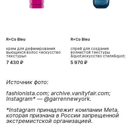
R+Co Bleu
R+Co Bleu
крем для дефинирования
спрей для создания
вьющихся волос «искусство
волнистой текстуры
текстуры»
&quot;искусство стиля&quot;
7 430 ₽
5 970 ₽
Источник фото:
fashionista.com; archive.vanityfair.com;
Instagram* — @garrennewyork.
*Instagram принадлежит компании Meta,
которая признана в России запрещенной
экстремистской организацией.