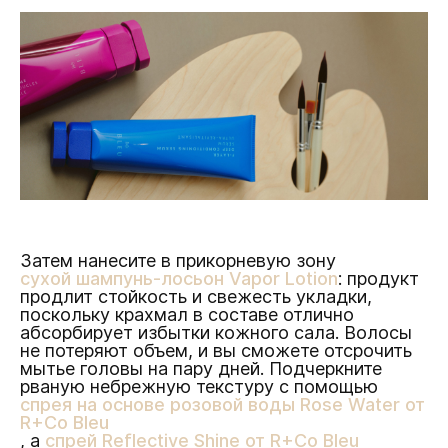
Затем нанесите в прикорневую зону
сухой шампунь-лосьон Vapor Lotion
: продукт
продлит стойкость и свежесть укладки,
поскольку крахмал в составе отлично
абсорбирует избытки кожного сала. Волосы
не потеряют объем, и вы сможете отсрочить
мытье головы на пару дней. Подчеркните
рваную небрежную текстуру с помощью
спрея на основе розовой воды Rose Water от
R+Co Bleu
, а
спрей Reflective Shine от R+Co Bleu