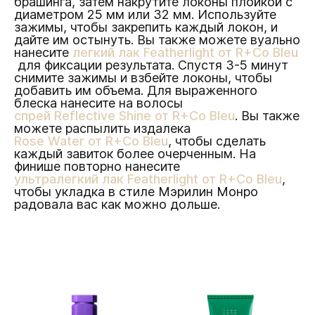
брашинга, затем накрутите локоны плойкой с
диаметром 25 мм или 32 мм. Используйте
зажимы, чтобы закрепить каждый локон, и
дайте им остынуть. Вы также можете вуально
нанесите
легкий лак Featherlight от R+Co Bleu
для фиксации результата. Спустя 3-5 минут
снимите зажимы и взбейте локоны, чтобы
добавить им объема. Для выраженного
блеска нанесите на волосы
спрей Reflective Shine от R+Co Bleu
. Вы также
можете распылить издалека
Rose Water от R+Co Bleu
, чтобы сделать
каждый завиток более очерченным. На
финише повторно нанесите
ультралегкий лак Featherlight от R+Co Bleu
,
чтобы укладка в стиле Мэрилин Монро
радовала вас как можно дольше.