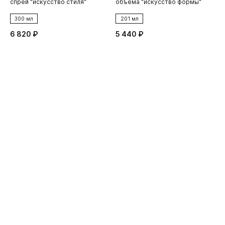
спрей "искусство стиля"
объема "искусство формы"
300 мл
201 мл
6 820 ₽
5 440 ₽
1