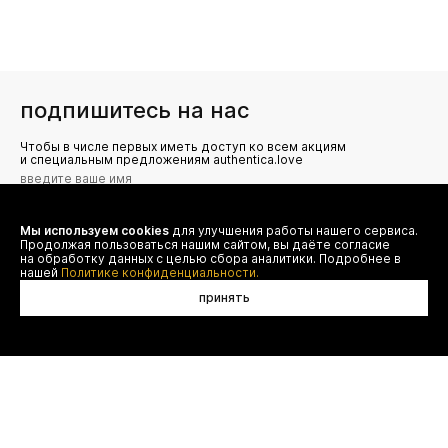
подпишитесь на нас
Чтобы в числе первых иметь доступ ко всем акциям
и специальным предложениям authentica.love
Мы используем cookies
для улучшения работы нашего сервиса.
Я даю согласие на сбор, обработку и хранение моих
Продолжая пользоваться нашим сайтом, вы даёте согласие
персональных данных (имя, email, телефон) для получения
рекламных и информационных рассылок от ООО 'БТ
на обработку данных с целью сбора аналитики. Подробнее в
Юнайтед', а также ознакомлен(а) с
нашей
Политике конфиденциальности.
Политикой конфиденциальности
принять
нет в наличии
договор оферты
(495) 777-20-90
оплата
(800) 777-20-90
доставка
shop@authentica.love
возврат
режим работы: с 10:00 до 19:00