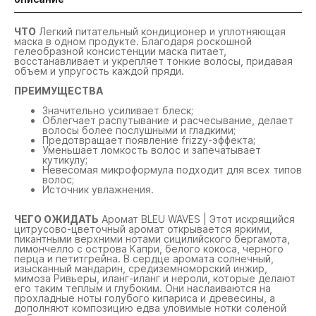
ЧТО
Легкий питательный кондиционер и уплотняющая
маска в одном продукте. Благодаря роскошной
гелеобразной консистенции маска питает,
восстанавливает и укрепляет тонкие волосы, придавая
объем и упругость каждой пряди.
ПРЕИМУЩЕСТВА
Значительно усиливает блеск;
Облегчает распутывание и расчесывание, делает
волосы более послушными и гладкими;
Предотвращает появление frizzy-эффекта;
Уменьшает ломкость волос и запечатывает
кутикулу;
Невесомая микроформула подходит для всех типов
волос;
Источник увлажнения.
ЧЕГО ОЖИДАТЬ
Аромат BLEU WAVES | Этот искрящийся
цитрусово-цветочный аромат открывается яркими,
пикантными верхними нотами сицилийского бергамота,
лимончелло с острова Капри, белого кокоса, черного
перца и петитгрейна. В сердце аромата солнечный,
изысканный мандарин, средиземноморский инжир,
мимоза Ривьеры, иланг-иланг и нероли, которые делают
его таким теплым и глубоким. Они наслаиваются на
прохладные ноты голубого кипариса и древесины, а
дополняют композицию едва уловимые нотки соленой