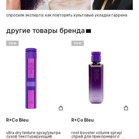
спросили эксперта: как повторить культовые укладки гаррена
другие товары бренда
new
new
R+Co Bleu
R+Co Bleu
R
ultra dry texture spray/ультра
root booster volume spray/
н
сухой текстурирующий
спрей для прикорневого
п