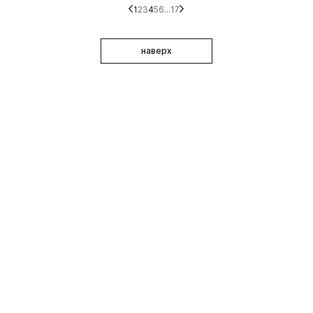
1
2
3
4
5
6
...
17
наверх