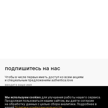
подпишитесь на нас
Чтобы в числе первых иметь доступ ко всем акциям
и специальным предложениям authentica.love
Мы используем cookies
для улучшения работы нашего сервиса.
Я даю согласие на сбор, обработку и хранение моих
Продолжая пользоваться нашим сайтом, вы даёте согласие
персональных данных (имя, email, телефон) для получения
рекламных и информационных рассылок от ООО 'БТ
на обработку данных с целью сбора аналитики. Подробнее в
Юнайтед', а также ознакомлен(а) с
нашей
Политике конфиденциальности.