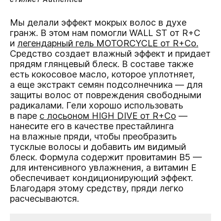
Мы делали эффект мокрых волос в духе
гранж. В этом нам помогли WALL ST от R+C
и
легендарный гель MOTORCYCLE
от R+Co
.
Средство создает влажный эффект и придает
прядям глянцевый блеск. В составе также
есть кокосовое масло, которое уплотняет,
а еще экстракт семян подсолнечника — для
защиты волос от повреждения свободными
радикалами. Гели хорошо использовать
в паре
с лосьоном HIGH DIVE от R+Co
—
нанесите его в качестве престайлинга
на влажные пряди, чтобы преобразить
тусклые волосы и добавить им видимый
блеск. Формула содержит провитамин B5 —
для интенсивного увлажнения, а витамин Е
обеспечивает кондиционирующий эффект.
Благодаря этому средству, пряди легко
расчесываются.