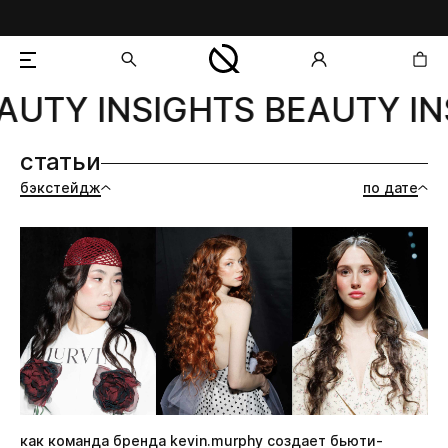
UTY INSIGHTS BEAUTY IN
добавлен в корзину
статьи
бэкстейдж
по дате
как команда бренда kevin.murphy создает бьюти-