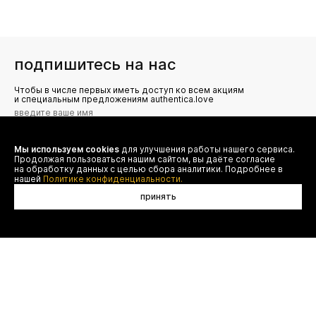
подпишитесь на нас
Чтобы в числе первых иметь доступ ко всем акциям
и специальным предложениям authentica.love
Мы используем cookies
для улучшения работы нашего сервиса.
Я даю согласие на сбор, обработку и хранение моих
Продолжая пользоваться нашим сайтом, вы даёте согласие
персональных данных (имя, email, телефон) для получения
рекламных и информационных рассылок от ООО 'БТ
на обработку данных с целью сбора аналитики. Подробнее в
Юнайтед', а также ознакомлен(а) с
нашей
Политике конфиденциальности.
Политикой конфиденциальности
принять
договор оферты
(495) 777-20-90
оплата
(800) 777-20-90