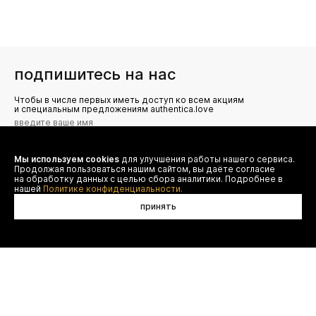
подпишитесь на нас
Чтобы в числе первых иметь доступ ко всем акциям
и специальным предложениям authentica.love
Мы используем cookies
для улучшения работы нашего сервиса.
Я даю согласие на сбор, обработку и хранение моих
Продолжая пользоваться нашим сайтом, вы даёте согласие
персональных данных (имя, email, телефон) для получения
рекламных и информационных рассылок от ООО 'БТ
на обработку данных с целью сбора аналитики. Подробнее в
Юнайтед', а также ознакомлен(а) с
нашей
Политике конфиденциальности.
Политикой конфиденциальности
принять
договор оферты
(495) 777-20-90