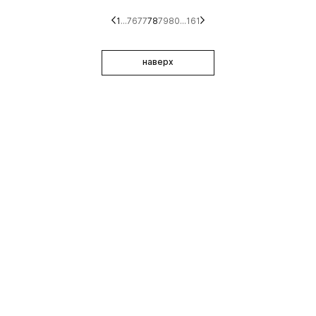
1
...
76
77
78
79
80
...
161
наверх