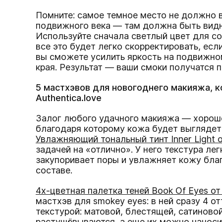
Помните: самое темное место не должно 
подвижного века — там должна быть видн
Используйте сначала светлый цвет для с
все это будет легко скорректировать, если
вы сможете усилить яркость на подвижном
края. Результат — ваши смоки получатся 
5 мастхэвов для новогоднего макияжа, к
Authentica.love
Залог любого удачного макияжа — хороше
благодаря которому кожа будет выглядет
Увлажняющий
тональный
тинт Inner Light 
задачей на «отлично». У него текстура ле
закупоривает поры и увлажняет кожу бла
составе.
4х-цветная палетка теней Book Of Eyes от 
мастхэв для smokey eyes: в ней сразу 4 о
текстурой: матовой, блестящей, сатиновой
растушёвываются, а еще их можно наносит