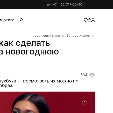
+7 (495) 777-20-90
ицо
тело
новогодний макияж
Вопрос эксперту
добавлен в корзину
как сделать
а новогоднюю
694
 лукбука — посмотреть их можно
по
образ.