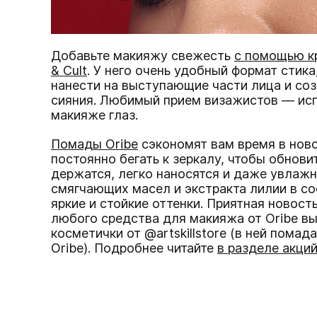
Добавьте макияжу свежесть
с помощью кр
& Cult
. У него очень удобный формат стик
нанести на выступающие части лица и со
сияния. Любимый прием визажистов — исп
макияже глаз.
Помады Oribe
сэкономят вам время в ново
постоянно бегать к зеркалу, чтобы обнови
держатся, легко наносятся и даже увлажн
смягчающих масел и экстракта лилии в с
яркие и стойкие оттенки. Приятная новость
любого средства для макияжа от Oribe в
косметички от @artskillstore (в ней пома
Oribe). Подробнее читайте
в разделе акций