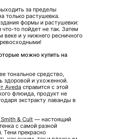
выходить за пределы
а только растушевка.
оздания формы и растушевки:
 что-то пойдет не так. Затем
 веке и у нижнего ресничного
превосходными!
оторые можно купить на
е тональное средство,
ь здоровой и ухоженной.
от Aveda
справится с этой
гкого флюида, продукт не
годаря экстракту лаванды в
Smith & Cult
— настоящий
ттенка с самой разной
. Тени прекрасно
ь как сухим, так и влажным