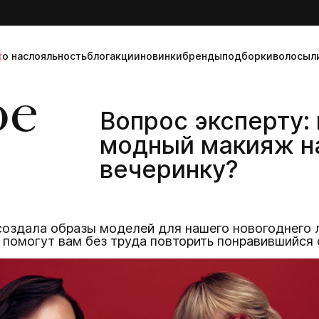
t
о нас
лояльность
блог
акции
новинки
бренды
подборки
волосы
л
ое
Вопрос эксперту: 
модный макияж н
вечеринку?
) создала образы моделей для нашего новогоднего
ки помогут вам без труда повторить понравившийся 