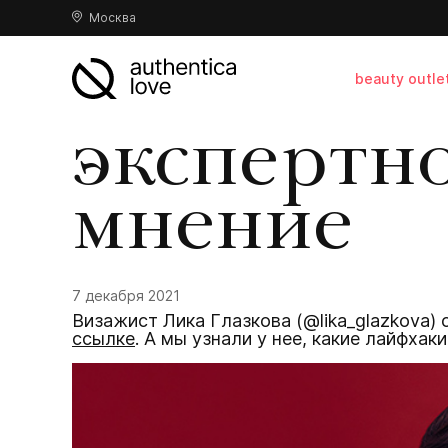
Москва
beauty outle
экспертн
мнение
7 декабря 2021
Визажист Лика Глазкова (@lika_glazkova
ссылке
. А мы узнали у нее, какие лайфха