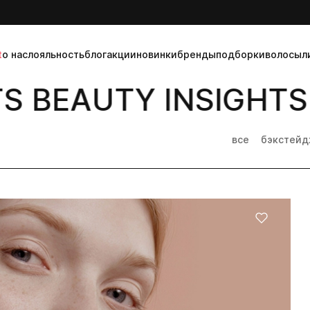
t
о нас
лояльность
блог
акции
новинки
бренды
подборки
волосы
л
 BEAUTY INSIGHTS 
все
бэкстей