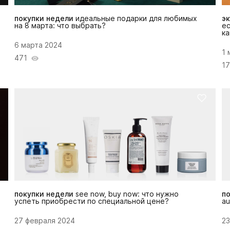
покупки недели
идеальные подарки для любимых
э
на 8 марта: что выбрать?
е
ка
6 марта 2024
1 
471
1
покупки недели
see now, buy now: что нужно
п
успеть приобрести по специальной цене?
au
27 февраля 2024
23