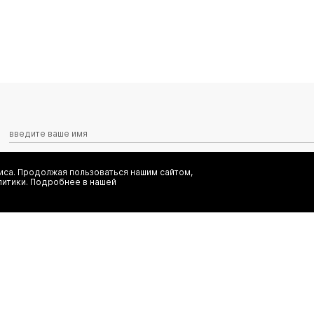
са. Продолжая пользоваться нашим сайтом,
Я даю согласие на сбор, обработку и хранение моих персональных
литики. Подробнее в нашей
информационных рассылок от ООО 'БТ Юнайтед', а также ознаком