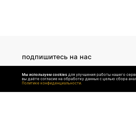
подпишитесь на нас
Чтобы в числе первых иметь доступ ко всем акциям
и специальным предложениям authentica.love
Мы используем cookies
для улучшения работы нашего серви
вы даёте согласие на обработку данных с целью сбора ана
Политике конфиденциальности.