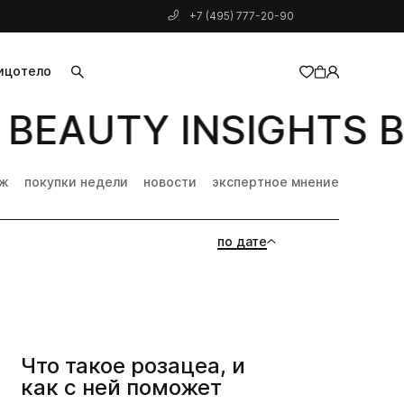
+7 (495) 777-20-90
ицо
тело
BEAUTY INSIGHTS B
добавлен в корзину
дж
покупки недели
новости
экспертное мнение
по дате
Что такое розацеа, и
как с ней поможет