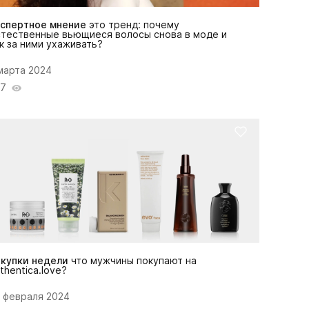
кспертное мнение
это тренд: почему
стественные вьющиеся волосы снова в моде и
к за ними ухаживать?
марта 2024
77
окупки недели
что мужчины покупают на
thentica.love?
 февраля 2024