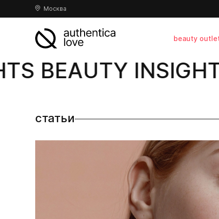
Москва
beauty outle
TS BEAUTY INSIGHTS
статьи