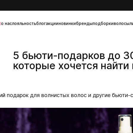
t
о нас
лояльность
блог
акции
новинки
бренды
подборки
волосы
л
5 бьюти-подарков до 3
которые хочется найти 
ий подарок для волнистых волос и другие бьюти-