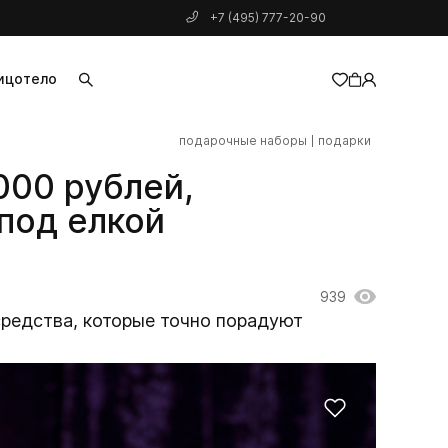
+7 (495) 777-20-90
ицо
тело
подарочные наборы
подарки
добавлен в корзину
000 рублей,
под елкой
939
средства, которые точно порадуют