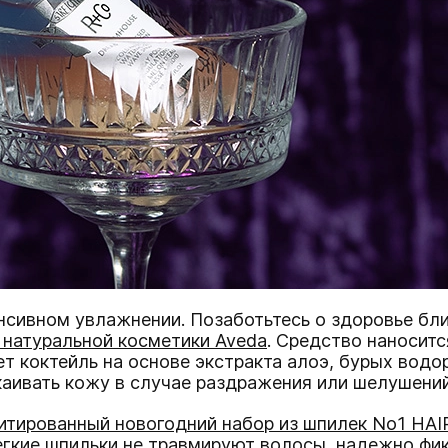
нсивном увлажнении. Позаботьтесь о здоровье бли
натуральной косметики Aveda
. Средство наноситс
т коктейль на основе экстракта алоэ, бурых водор
каивать кожу в случае раздражения или шелушени
итированный новогодний набор из шпилек No1 HAI
легкие шпильки не травмируют волосы, надежно фи