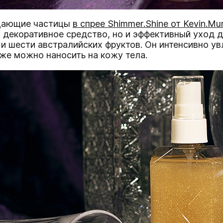
рцающие частицы
в сп
рее Shimmer.Shine от Kevin.Mu
 декоративное средство, но и эффективный уход 
 и шести австралийских фруктов. Он интенсивно у
кже можно наносить на кожу тела.