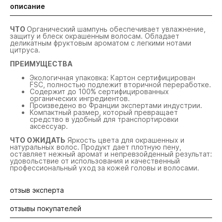
описание
ЧТО
Органический шампунь обеспечивает увлажнение,
защиту и блеск окрашенным волосам. Обладает
деликатным фруктовым ароматом с легкими нотами
цитруса.
ПРЕИМУЩЕСТВА
Экологичная упаковка: Картон сертифицирован
FSC, полностью подлежит вторичной переработке.
Содержит до 100% сертифицированных
органических ингредиентов.
Произведено во Франции экспертами индустрии.
Компактный размер, который превращает
средство в удобный для транспортировки
аксессуар.
ЧТО ОЖИДАТЬ
Яркость цвета для окрашенных и
натуральных волос. Продукт дает плотную пену,
оставляет нежный аромат и непревзойденный результат:
удовольствие от использования и качественный
профессиональный уход за кожей головы и волосами.
отзыв эксперта
отзывы покупателей
Большинство из нас стремится к продуктивности,
простоте и комфорту. Твердые шампуни Kydra Le Salon