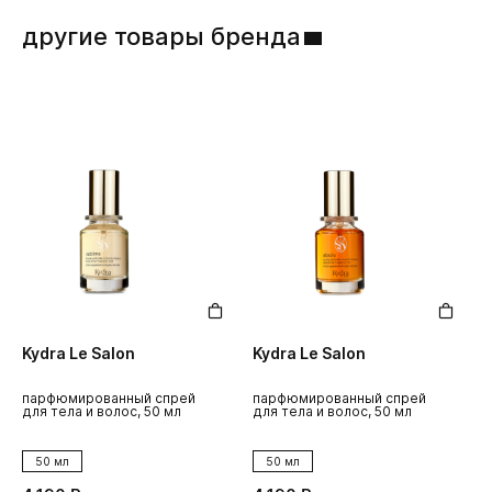
другие товары бренда
Kydra Le Salon
Kydra Le Salon
K
парфюмированный спрей
парфюмированный спрей
п
для тела и волос, 50 мл
для тела и волос, 50 мл
д
50 мл
50 мл