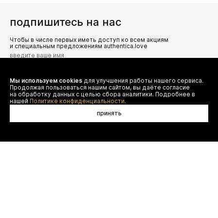
подпишитесь на нас
Чтобы в числе первых иметь доступ ко всем акциям
и специальным предложениям authentica.love
Мы используем cookies
для улучшения работы нашего сервиса.
Я даю согласие на сбор, обработку и хранение моих
Продолжая пользоваться нашим сайтом, вы даёте согласие
персональных данных (имя, email, телефон) для получения
рекламных и информационных рассылок от ООО 'БТ
на обработку данных с целью сбора аналитики. Подробнее в
Юнайтед', а также ознакомлен(а) с
нашей
Политике конфиденциальности.
Политикой конфиденциальности
принять
нет в наличии
договор оферты
(495) 777-20-90
оплата
(800) 777-20-90
доставка
shop@authentica.love
возврат
режим работы: с 10:00 до 19:00
программа лояльности
пн - пт
контакты
отследить заказ
конфиденциальность