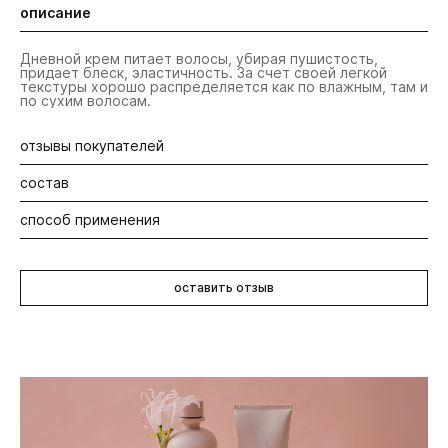
описание
Дневной крем питает волосы, убирая пушистость,
придает блеск, эластичность. За счет своей легкой
текстуры хорошо распределяется как по влажным, там и
по сухим волосам.
отзывы покупателей
состав
Будьте первыми! Оставьте отзыв об этом продукте
способ применения
В составе органический настой календулы и экстракт
органических почек липы. Обладает легким и
ненавязчивым цветочным ароматом. Процент
Нанесите немного средства на подсушенные
содержания натуральных ингредиентов - 97%. Имеет
полотенцем или сухие волосы. Равномерно
веганский состав.
оставить отзыв
распределите средство и расчешите волосы. Не
смывайте.