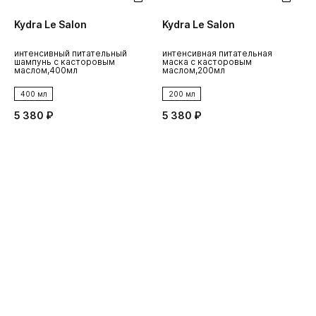
Kydra Le Salon
Kydra Le Salon
K
интенсивный питательный
интенсивная питательная
м
шампунь с касторовым
маска с касторовым
и
маслом,400мл
маслом,200мл
к
400 мл
200 мл
5 380 ₽
5 380 ₽
5