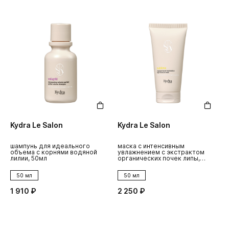
Kydra Le Salon
Kydra Le Salon
шампунь для идеального
маска с интенсивным
объема с корнями водяной
увлажнением с экстрактом
лилии, 50мл
органических почек липы,
50мл
50 мл
50 мл
1 910 ₽
2 250 ₽