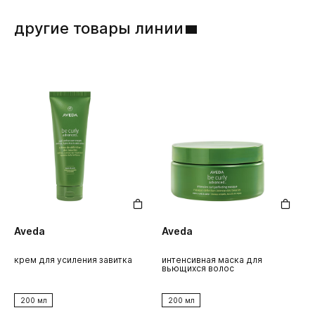
другие товары линии
Aveda
Aveda
крем для усиления завитка
интенсивная маска для
к
вьющихся волос
в
200 мл
200 мл