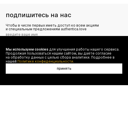
подпишитесь на нас
Чтобы в числе первых иметь доступ ко всем акциям
и специальным предложениям authentica.love
Мы используем cookies
для улучшения работы нашего сервиса.
Я даю согласие на сбор, обработку и хранение моих
Продолжая пользоваться нашим сайтом, вы даёте согласие
персональных данных (имя, email, телефон) для получения
рекламных и информационных рассылок от ООО 'БТ
на обработку данных с целью сбора аналитики. Подробнее в
Юнайтед', а также ознакомлен(а) с
нашей
Политике конфиденциальности.
Политикой конфиденциальности
принять
в корзину
договор оферты
(495) 777-20-90
оплата
(800) 777-20-90
доставка
shop@authentica.love
возврат
режим работы: с 10:00 до 19:00
программа лояльности
пн - пт
контакты
отследить заказ