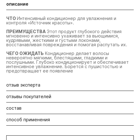
описание
ЧТО
Интенсивный кондиционер для увлажнения и
контроля «Источник красоты».
ПРЕИМУЩЕСТВА
Этот продукт глубокого действия
мгновенно и интенсивно ухаживает за вьющимися,
кудрявыми, жесткими и густыми локонами,
восстанавливая повреждения и помогая распутать их.
ЧЕГО ОЖИДАТЬ
Кондиционер делает волосы
невероятно мягкими, блестящими, гладкими и
послушными. Глубоко кондиционирует и обеспечивает
интенсивное увлажнение. Борется с пушистостью и
предотвращает ее появление
отзыв эксперта
отзывы покупателей
Действенное средство против пушистости. Подходит
для вьющихся, а также для очень поврежденных, сухих,
пористых волос. Дает дисциплину, структурирует
состав
Будьте первыми! Оставьте отзыв об этом продукте
пряди, увлажняет и работает как антистатик.
способ применения
Aqua/Water/Eau, Cetearyl Alcohol, Behentrimonium Chloride,
Cetyl Alcohol, Amodimethicone, Hydrogenated Ethylhexyl
Olivate, Parfum/Fragrance, Cetyl Esters, Isododecane,
Вячеслав Рябоконь
Нанесите на влажные волосы массажными движениями,
Propanediol, Phenoxyethanol, Stearamine Oxide, Isopropyl
Топ-стилист
оставьте не менее чем на минуту и тщательно смойте
Alcohol, Guar Hydroxypropyltrimonium Chloride,