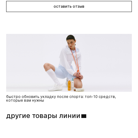
Vinegar\Acetum\Vinaigre, Simmondsia Chinensis (Jojoba)
использования шампуня. Смыть. Рекомендуется
Seed Oil, Wheat Amino Acids, Glycine Soja (Soybean) Oil,
оставить отзыв
использовать вместе с очищающим шампунем Rosemary
Tocopherol, Lactic Acid, Fragrance (Parfum), Cetrimonium
Mint.
Chloride, Potassium Sorbate, Phenoxyethanol .
быстро обновить укладку после спорта: топ-10 средств,
которые вам нужны
другие товары линии