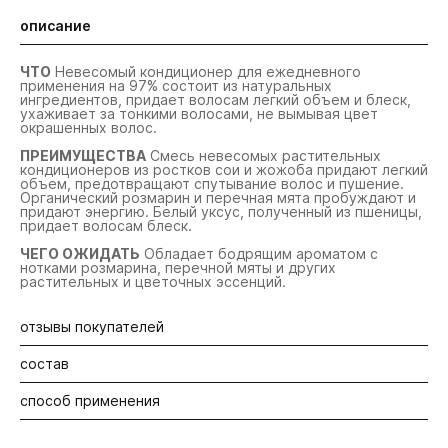
описание
ЧТО
Невесомый кондиционер для ежедневного
применения на 97% состоит из натуральных
ингредиентов, придает волосам легкий объем и блеск,
ухаживает за тонкими волосами, не вымывая цвет
окрашенных волос.
ПРЕИМУЩЕСТВА
Смесь невесомых растительных
кондиционеров из ростков сои и жожоба придают легкий
объем, предотвращают спутывание волос и пушение.
Органический розмарин и перечная мята пробуждают и
придают энергию. Белый уксус, полученный из пшеницы,
придает волосам блеск.
ЧЕГО ОЖИДАТЬ
Обладает бодрящим ароматом с
нотками розмарина, перечной мяты и других
растительных и цветочных эссенций.
отзывы покупателей
состав
Будьте первыми! Оставьте отзыв об этом продукте
способ применения
Water\Aqua\Eau, Cetyl Alcohol, Glyceryl Stearate,
Stearamidopropyl Dimethylamine, Rosmarinus Officinalis
(Rosemary) Leaf Water, Mentha Piperita (Peppermint) Oil,
Нанести на влажные волосы по всей длине после