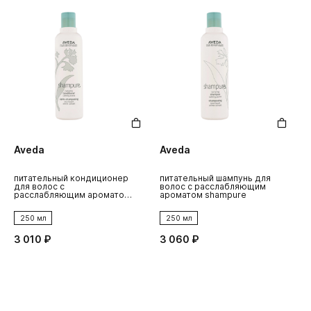
Aveda
Aveda
питательный кондиционер
питательный шампунь для
в
для волос с
волос с расслабляющим
к
расслабляющим ароматом
ароматом shampure
shampure
250 мл
250 мл
3 010 ₽
3 060 ₽
1