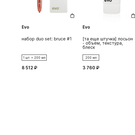
Evo
Evo
набор duo set: bruce #1
[та еще штучка] лосьон
- объём, текстура,
блеск
1 шт. + 200 мл
200 мл
8 512 ₽
3 760 ₽