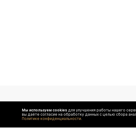
подпишитесь на нас
Мы используем cookies
для улучшения работы нашего серви
вы даёте согласие на обработку данных с целью сбора ана
Чтобы в числе первых иметь доступ ко всем акциям
Политике конфиденциальности.
и специальным предложениям authentica.love