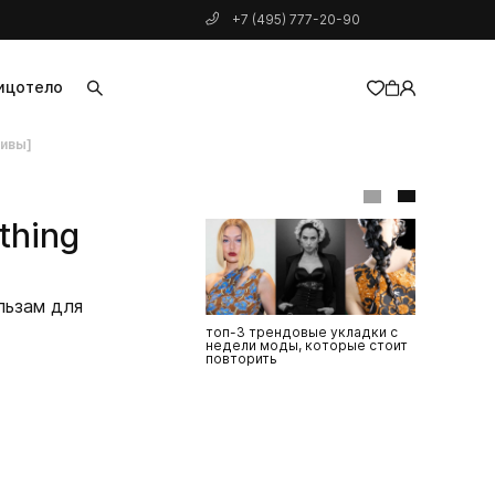
+7 (495) 777-20-90
ицо
тело
ривы]
добавлен в корзину
thing
льзам для
топ-3 трендовые укладки с
топ-10 сре
недели моды, которые стоит
позволят в
повторить
электризов