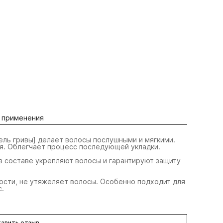
 применения
ль гривы] делает волосы послушными и мягкими.
ия. Облегчает процесс последующей укладки.
 составе укрепляют волосы и гарантируют защиту
кости, не утяжеляет волосы. Особенно подходит для
с.
авить отзыв