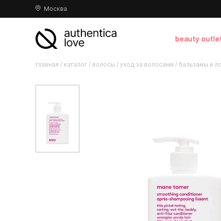
Москва
beauty outle
главная
/
каталог
/
волосы
/
уход за волосами
/
бальзамы и л