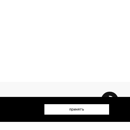
принять
 данных (имя, email, телефон) для получения рекламных и
лен(а) с
Политикой конфиденциальности