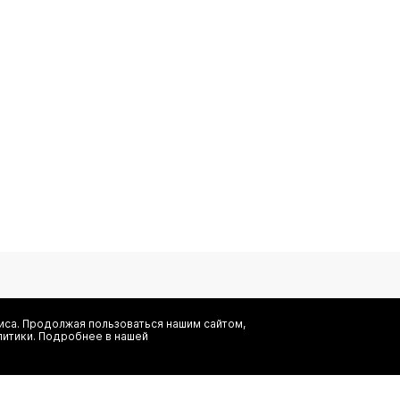
са. Продолжая пользоваться нашим сайтом,
литики. Подробнее в нашей
Я даю согласие на сбор, обработку и хранение моих персональных
информационных рассылок от ООО 'БТ Юнайтед', а также ознаком