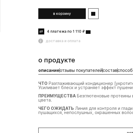
в корзину
4 платежа по 1 110 ₽
доставка и оплата
о продукте
описание
отзывы покупателей
состав
способ
ЧТО
Разглаживающий кондиционер [укротите
Усиливает блеск и устраняет эффект пушен
ПРЕИМУЩЕСТВА
Безглютеновые протеины в
цвета.
ЧЕГО ОЖИДАТЬ
Линия для контроля и глад
пушащихся, непослушных, окрашенных воло
ост