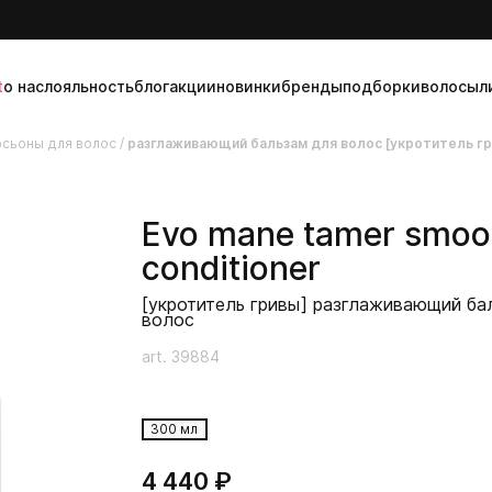
t
о нас
лояльность
блог
акции
новинки
бренды
подборки
волосы
л
осьоны для волос
/
разглаживающий бальзам для волос [укротитель г
Evo
mane tamer smoo
conditioner
[укротитель гривы] разглаживающий ба
волос
art. 39884
300 мл
4 440 ₽